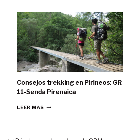
POSIBLE
HACER
LA
GR11
CON
TIENDA
DE
CAMPAÑA?
Consejos trekking en Pirineos: GR
11-Senda Pirenaica
CONSEJOS
LEER MÁS
TREKKING
EN
PIRINEOS:
GR