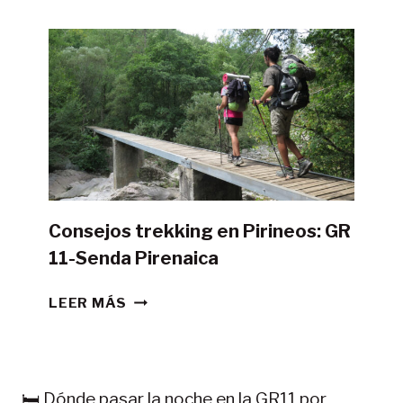
HACER
LA
GR11
CON
TIENDA
DE
CAMPAÑA?
Consejos trekking en Pirineos: GR
11-Senda Pirenaica
CONSEJOS
LEER MÁS
TREKKING
EN
PIRINEOS:
GR
🛏️ Dónde pasar la noche en la GR11 por