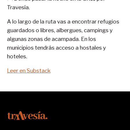
11-
Travesía.
SENDA
PIRENAICA
A lo largo de la ruta vas a encontrar refugios
guardados o libres, albergues, campings y
algunas zonas de acampada. En los
municipios tendrás acceso a hostales y
hoteles.
Leer en Substack