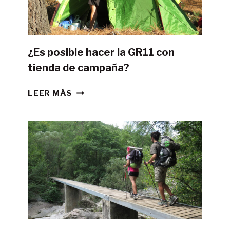
¿Es posible hacer la GR11 con
tienda de campaña?
¿ES
LEER MÁS
POSIBLE
HACER
LA
GR11
CON
TIENDA
DE
CAMPAÑA?