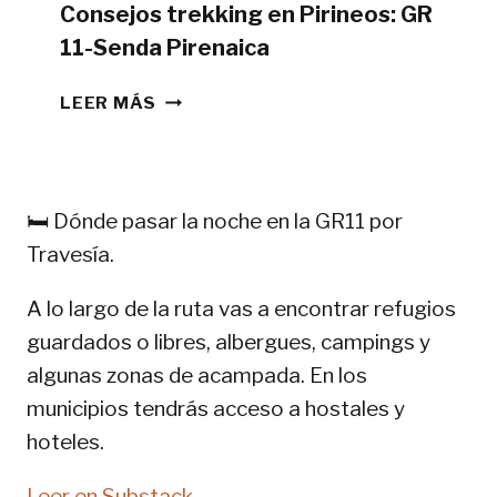
Consejos trekking en Pirineos: GR
11-Senda Pirenaica
CONSEJOS
LEER MÁS
TREKKING
EN
PIRINEOS:
GR
🛏️ Dónde pasar la noche en la GR11 por
11-
Travesía.
SENDA
PIRENAICA
A lo largo de la ruta vas a encontrar refugios
guardados o libres, albergues, campings y
algunas zonas de acampada. En los
municipios tendrás acceso a hostales y
hoteles.
Leer en Substack