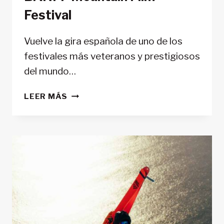
Festival
Vuelve la gira española de uno de los
festivales más veteranos y prestigiosos
del mundo…
ARRANCA
LEER MÁS
LA
GIRA
ESPAÑOLA
DEL
BANFF
MOUNTAIN
FILM
FESTIVAL