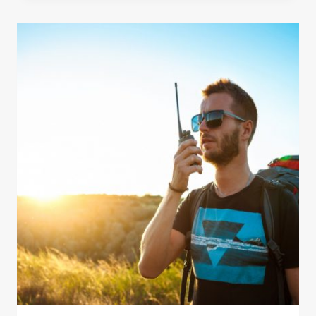
DE
PANTICOSA
–
BUJARUELO