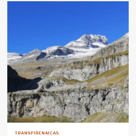
Y
RECURSOS
DEL
CAMINO
DE
SANTIAGO
EN
ESPAÑOL
E
INGLÉS
TRANSPIRENAICAS