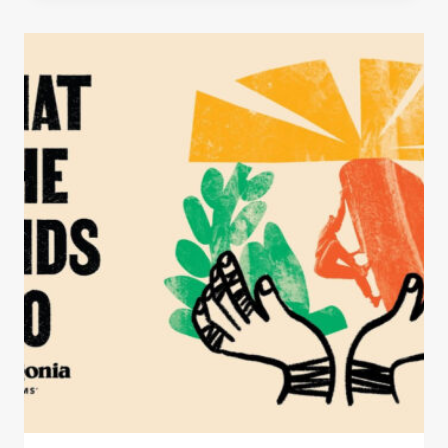
TEXTILES
DE
MONTAÑA
CON
TEJIDOS
SOSTENIBLES
PARA
PROTEGER
EL
MEDIO
AMBIENTE