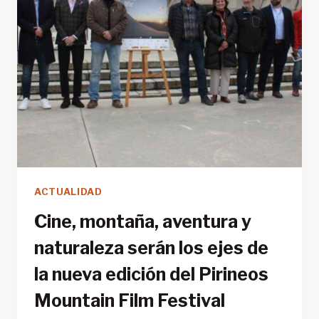
PROTEGER
LAS
AGUAS
DE
ISLANDIA
Y
EL
SALMÓN
SALVAJE
FRENTE
A
ACTUALIDAD
LAS
PISCIFACTORÍAS
Cine, montaña, aventura y
INDUSTRIALES.
naturaleza serán los ejes de
la nueva edición del Pirineos
Mountain Film Festival