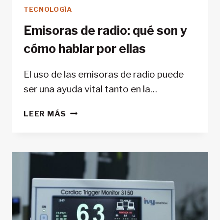
TECNOLOGÍA
Emisoras de radio: qué son y
cómo hablar por ellas
El uso de las emisoras de radio puede
ser una ayuda vital tanto en la…
EMISORAS
LEER MÁS
DE
RADIO:
QUÉ
SON
Y
CÓMO
HABLAR
POR
ELLAS