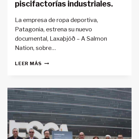
piscifactorías industriales.
La empresa de ropa deportiva,
Patagonia, estrena su nuevo
documental, Laxaþjóð – A Salmon
Nation, sobre…
«LAXAÞJÓÐ
LEER MÁS
–
A
SALMON
NATION»,
UN
DOCUMENTAL
SOBRE
LA
LUCHA
PARA