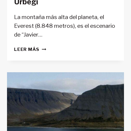
Urbegi
La montaña más alta del planeta, el
Everest (8.848 metros), es el escenario
de “Javier…
“JAVIER
LEER MÁS
Y
LA
MONTAÑA”,
DOCUMENTAL
SOBRE
LA
ASCENSIÓN
AL
EVEREST
DE
JAVIER