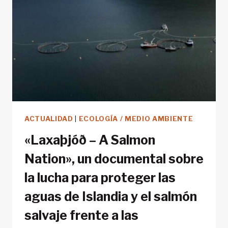
LÓPEZ,
CON
PARÁLISIS
CEREBRAL.
“PREMIOS
LO
IMPOSIBLE”
DE
FUNDACIÓN
URBEGI
ACTUALIDAD
|
ECOLOGÍA / MEDIO AMBIENTE
«Laxaþjóð – A Salmon
Nation», un documental sobre
la lucha para proteger las
aguas de Islandia y el salmón
salvaje frente a las