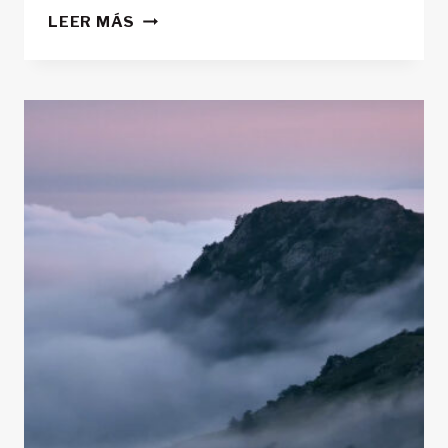
BEBIDAS
LEER MÁS
ISOTÓNICAS
PARA
MONTAÑA:
QUÉ
SON,
POR
QUÉ
UTILIZARLAS
Y
CÓMO
HACER
TU
BEBIDA
CASERA