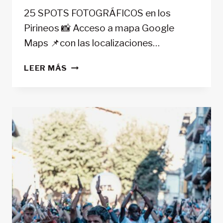
25 SPOTS FOTOGRÁFICOS en los
Pirineos 📸 Acceso a mapa Google
Maps 📌con las localizaciones…
CINE,
LEER MÁS
MONTAÑA,
AVENTURA
Y
NATURALEZA
SERÁN
LOS
EJES
DE
LA
NUEVA
EDICIÓN
DEL
PIRINEOS