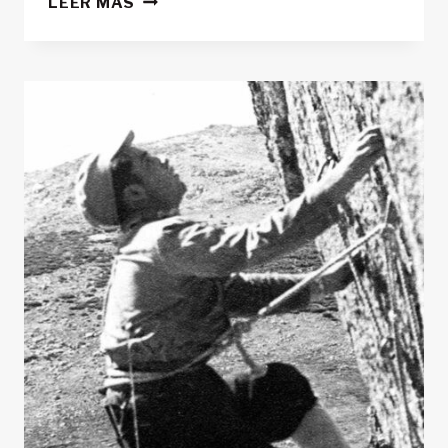
LEER MÁS
LA
CUENTA
ATRÁS
PARA
LA
15ª
EDICIÓN
DE
LA
SALOMON
ULTRA
PIRINEU