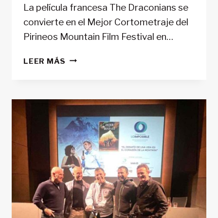
La película francesa The Draconians se
convierte en el Mejor Cortometraje del
Pirineos Mountain Film Festival en…
THE
LEER MÁS
DRACONIANS
SE
ALZA
COMO
MEJOR
CORTOMETRAJE
DEL
PIRINEOS
MOUNTAIN
FILM
FESTIVAL