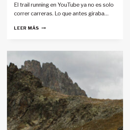
El trail running en YouTube ya no es solo
correr carreras. Lo que antes giraba…
LOS
LEER MÁS
MEJORES
YOUTUBERS
DE
TRAIL
RUNNING
EN
ESPAÑOL
(CANALES
IMPRESCINDIBLES
EN
2026)