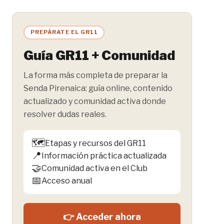
la
entrada:
PREPÁRATE EL GR11
Guía GR11 + Comunidad
La forma más completa de preparar la
Senda Pirenaica: guía online, contenido
actualizado y comunidad activa donde
resolver dudas reales.
🗺️
Etapas y recursos del GR11
📍
Información práctica actualizada
🤝
Comunidad activa en el Club
📅
Acceso anual
👉 Acceder ahora