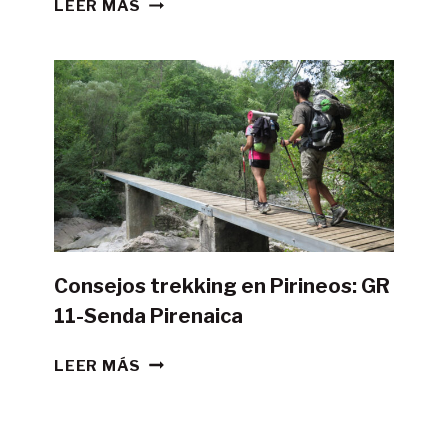
¿ES
LEER MÁS
POSIBLE
HACER
LA
GR11
CON
TIENDA
DE
CAMPAÑA?
Consejos trekking en Pirineos: GR
11-Senda Pirenaica
CONSEJOS
LEER MÁS
TREKKING
EN
PIRINEOS: