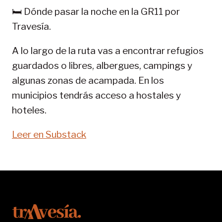
GR
🛏️ Dónde pasar la noche en la GR11 por
11-
Travesía.
SENDA
PIRENAICA
A lo largo de la ruta vas a encontrar refugios
guardados o libres, albergues, campings y
algunas zonas de acampada. En los
municipios tendrás acceso a hostales y
hoteles.
Leer en Substack