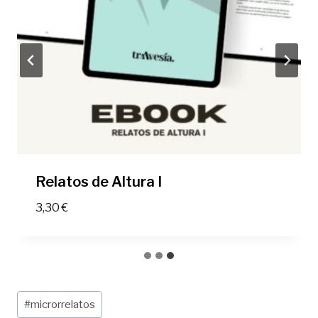
Relatos de Altura I
3,30
€
Etiquetas
#
microrrelatos
de