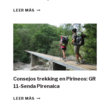
¿ES
LEER MÁS
POSIBLE
HACER
LA
GR11
CON
TIENDA
DE
CAMPAÑA?
Consejos trekking en Pirineos: GR
11-Senda Pirenaica
CONSEJOS
LEER MÁS
TREKKING
EN