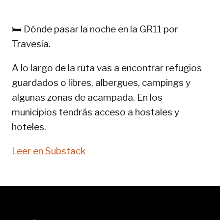
PIRINEOS:
GR
🛏️ Dónde pasar la noche en la GR11 por
11-
Travesía.
SENDA
PIRENAICA
A lo largo de la ruta vas a encontrar refugios
guardados o libres, albergues, campings y
algunas zonas de acampada. En los
municipios tendrás acceso a hostales y
hoteles.
Leer en Substack