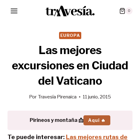
Saltar
0
al
contenido
EUROPA
Las mejores
excursiones en Ciudad
del Vaticano
Por
Travesía Pirenaica
11 junio, 2015
Pirineos y montaña 📩
Aquí 🔥
Te puede interesar:
Las mejores rutas de