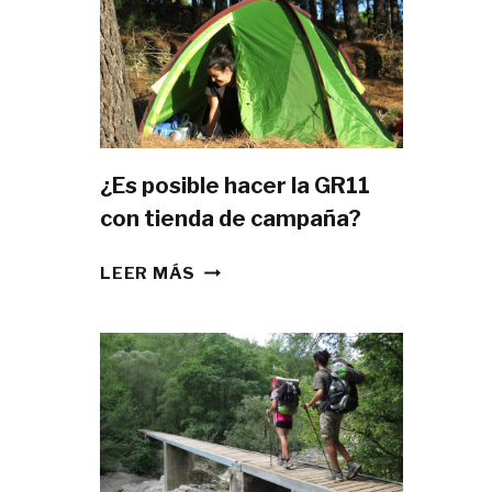
¿Es posible hacer la GR11
con tienda de campaña?
¿ES
LEER MÁS
POSIBLE
HACER
LA
GR11
CON
TIENDA
DE
CAMPAÑA?