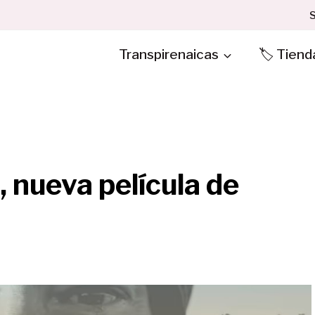
S
Transpirenaicas
🏷️ Tiend
 nueva película de