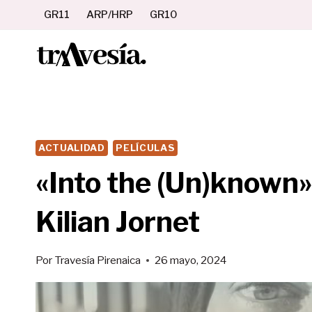
Saltar
GR11
ARP/HRP
GR10
al
contenido
ACTUALIDAD
PELÍCULAS
«Into the (Un)known»,
Kilian Jornet
Por
Travesía Pirenaica
26 mayo, 2024