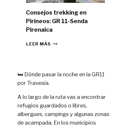
Consejos trekking en
Pirineos: GR 11-Senda
Pirenaica
CONSEJOS
LEER MÁS
TREKKING
EN
PIRINEOS:
GR
🛏️ Dónde pasar la noche en la GR11
11-
por Travesía.
SENDA
PIRENAICA
A lo largo de la ruta vas a encontrar
refugios guardados o libres,
albergues, campings y algunas zonas
de acampada. En los municipios