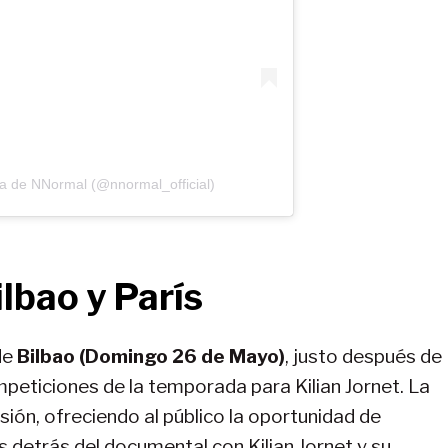
a de NNormal (@nnormal_official)
lbao y París
de
Bilbao (Domingo 26 de Mayo)
, justo después de
peticiones de la temporada para Kilian Jornet. La
sión, ofreciendo al público la oportunidad de
s detrás del documental con Kilian Jornet y su