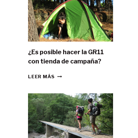
¿Es posible hacer la GR11
con tienda de campaña?
¿ES
LEER MÁS
POSIBLE
HACER
LA
GR11
CON
TIENDA
DE
CAMPAÑA?