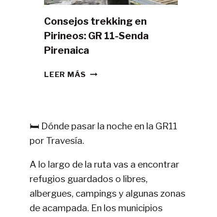
Consejos trekking en
Pirineos: GR 11-Senda
Pirenaica
CONSEJOS
LEER MÁS
TREKKING
EN
PIRINEOS:
GR
🛏️ Dónde pasar la noche en la GR11
11-
por Travesía.
SENDA
PIRENAICA
A lo largo de la ruta vas a encontrar
refugios guardados o libres,
albergues, campings y algunas zonas
de acampada. En los municipios