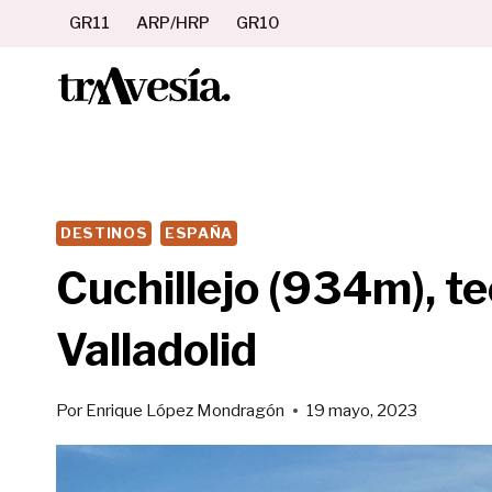
Saltar
GR11
ARP/HRP
GR10
al
contenido
DESTINOS
ESPAÑA
Cuchillejo (934m), te
Valladolid
Por
Enrique López Mondragón
19 mayo, 2023