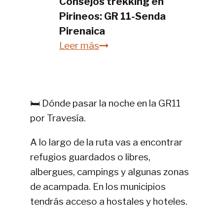
Consejos trekking en
campaña?
Pirineos: GR 11-Senda
Pirenaica
Consejos
Leer más
trekking
en
Pirineos:
🛏️ Dónde pasar la noche en la GR11
GR
por Travesía.
11-
Senda
A lo largo de la ruta vas a encontrar
Pirenaica
refugios guardados o libres,
albergues, campings y algunas zonas
de acampada. En los municipios
tendrás acceso a hostales y hoteles.