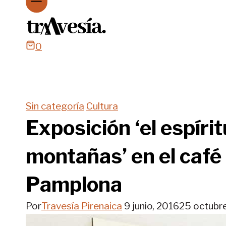
0
Sin categoría
Cultura
Exposición ‘el espíri
montañas’ en el café l
Pamplona
Por
Travesía Pirenaica
9 junio, 2016
25 octubr