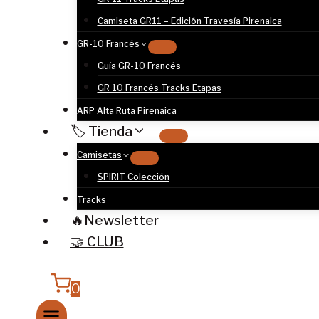
Camiseta GR11 – Edición Travesía Pirenaica
GR-10 Francés
Guía GR-10 Francés
GR 10 Francés Tracks Etapas
ARP Alta Ruta Pirenaica
🏷️ Tienda
Camisetas
SPIRIT Colección
Tracks
🔥Newsletter
🤝 CLUB
0