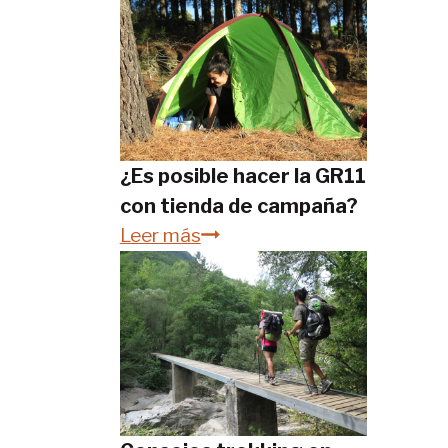
¿Es posible hacer la GR11
con tienda de campaña?
¿Es
Leer más
posible
hacer
la
GR11
con
tienda
de