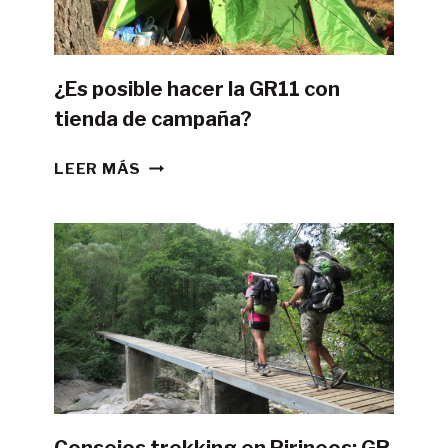
¿Es posible hacer la GR11 con
tienda de campaña?
¿ES
LEER MÁS
POSIBLE
HACER
LA
GR11
CON
TIENDA
DE
CAMPAÑA?