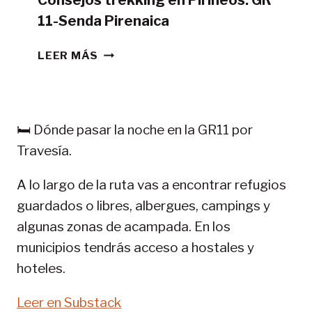
Consejos trekking en Pirineos: GR
11-Senda Pirenaica
CONSEJOS
LEER MÁS
TREKKING
EN
PIRINEOS:
GR
🛏️ Dónde pasar la noche en la GR11 por
11-
Travesía.
SENDA
PIRENAICA
A lo largo de la ruta vas a encontrar refugios
guardados o libres, albergues, campings y
algunas zonas de acampada. En los
municipios tendrás acceso a hostales y
hoteles.
Leer en Substack