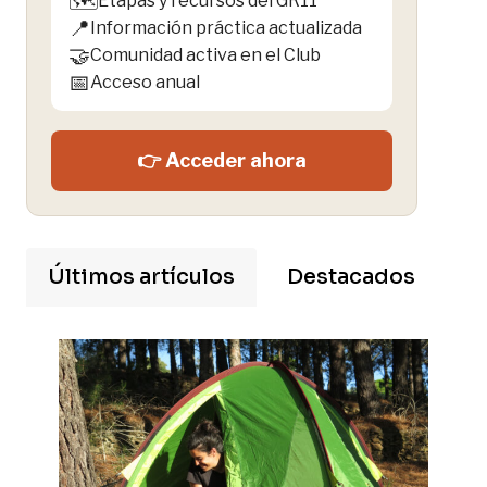
🗺️
Etapas y recursos del GR11
📍
Información práctica actualizada
🤝
Comunidad activa en el Club
📅
Acceso anual
👉 Acceder ahora
Últimos artículos
Destacados