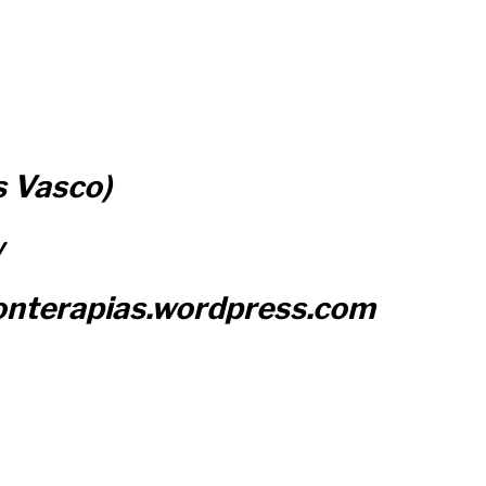
s Vasco)
w
onterapias.wordpress.com