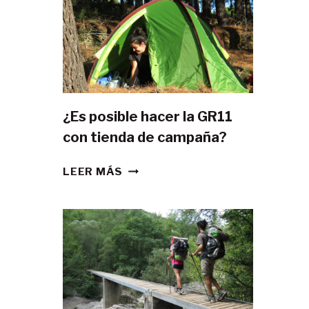
¿Es posible hacer la GR11
con tienda de campaña?
¿ES
LEER MÁS
POSIBLE
HACER
LA
GR11
CON
TIENDA
DE
CAMPAÑA?