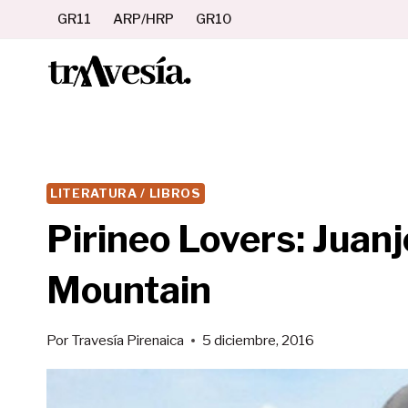
Saltar
GR11
ARP/HRP
GR10
al
contenido
LITERATURA / LIBROS
Pirineo Lovers: Juan
Mountain
Por
Travesía Pirenaica
5 diciembre, 2016