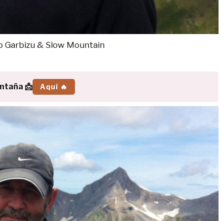
jo Garbizu & Slow Mountain
ontaña 📩
Aquí 🔥