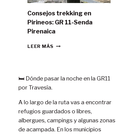
Consejos trekking en
Pirineos: GR 11-Senda
Pirenaica
CONSEJOS
LEER MÁS
TREKKING
EN
PIRINEOS:
GR
🛏️ Dónde pasar la noche en la GR11
11-
por Travesía.
SENDA
PIRENAICA
A lo largo de la ruta vas a encontrar
refugios guardados o libres,
albergues, campings y algunas zonas
de acampada. En los municipios