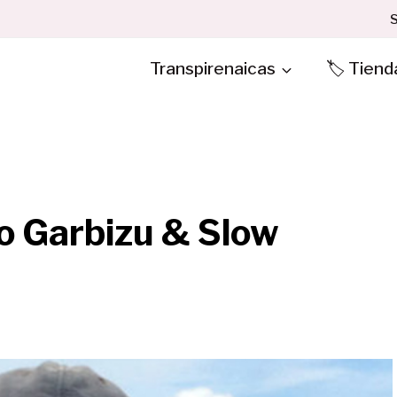
S
Transpirenaicas
🏷️ Tiend
jo Garbizu & Slow