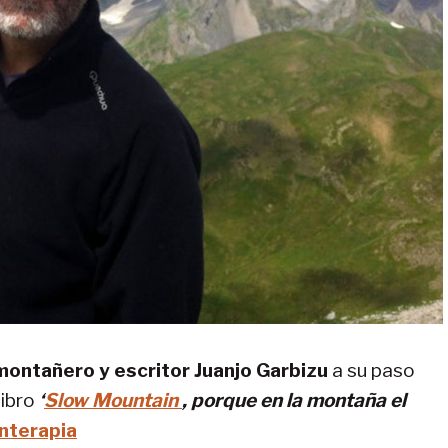
montañero y escritor Juanjo Garbizu
a su paso
libro
‘
Slow Mountain
, porque en la montaña el
nterapia