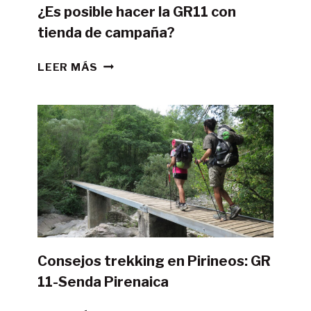
¿Es posible hacer la GR11 con
tienda de campaña?
¿ES
LEER MÁS
POSIBLE
HACER
LA
GR11
CON
TIENDA
DE
CAMPAÑA?
Consejos trekking en Pirineos: GR
11-Senda Pirenaica