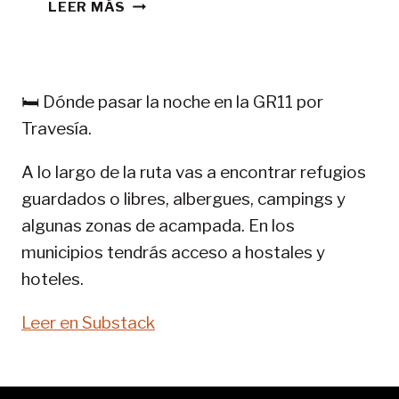
CONSEJOS
LEER MÁS
TREKKING
EN
PIRINEOS:
GR
🛏️ Dónde pasar la noche en la GR11 por
11-
Travesía.
SENDA
PIRENAICA
A lo largo de la ruta vas a encontrar refugios
guardados o libres, albergues, campings y
algunas zonas de acampada. En los
municipios tendrás acceso a hostales y
hoteles.
Leer en Substack