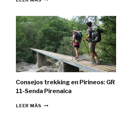
POSIBLE
HACER
LA
GR11
CON
TIENDA
DE
CAMPAÑA?
Consejos trekking en Pirineos: GR
11-Senda Pirenaica
CONSEJOS
LEER MÁS
TREKKING
EN
PIRINEOS: