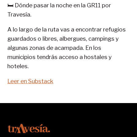
GR
🛏️ Dónde pasar la noche en la GR11 por
11-
Travesía.
SENDA
PIRENAICA
A lo largo de la ruta vas a encontrar refugios
guardados o libres, albergues, campings y
algunas zonas de acampada. En los
municipios tendrás acceso a hostales y
hoteles.
Leer en Substack