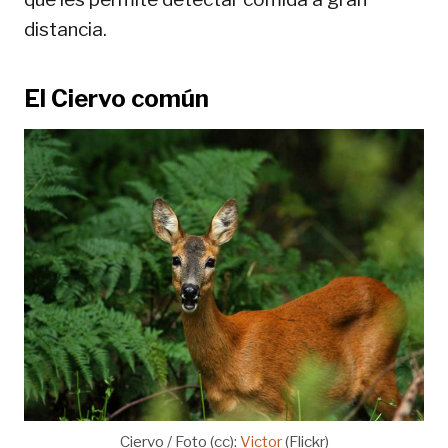
distancia.
El Ciervo común
Ciervo / Foto (cc):
Victor
(Flickr)