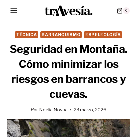
Saltar
0
al
contenido
TÉCNICA
BARRANQUISMO
ESPELEOLOGÍA
Seguridad en Montaña.
Cómo minimizar los
riesgos en barrancos y
cuevas.
Por
Noelia Novoa
23 marzo, 2026