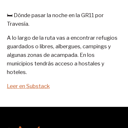
PIRINEOS:
GR
🛏️ Dónde pasar la noche en la GR11 por
11-
Travesía.
SENDA
PIRENAICA
A lo largo de la ruta vas a encontrar refugios
guardados o libres, albergues, campings y
algunas zonas de acampada. En los
municipios tendrás acceso a hostales y
hoteles.
Leer en Substack