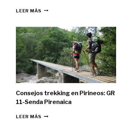
¿ES
LEER MÁS
POSIBLE
HACER
LA
GR11
CON
TIENDA
DE
CAMPAÑA?
Consejos trekking en Pirineos: GR
11-Senda Pirenaica
CONSEJOS
LEER MÁS
TREKKING
EN