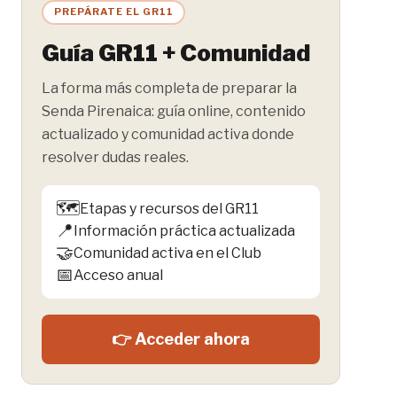
entrada:
PREPÁRATE EL GR11
Guía GR11 + Comunidad
La forma más completa de preparar la
Senda Pirenaica: guía online, contenido
actualizado y comunidad activa donde
resolver dudas reales.
🗺️
Etapas y recursos del GR11
📍
Información práctica actualizada
🤝
Comunidad activa en el Club
📅
Acceso anual
👉 Acceder ahora