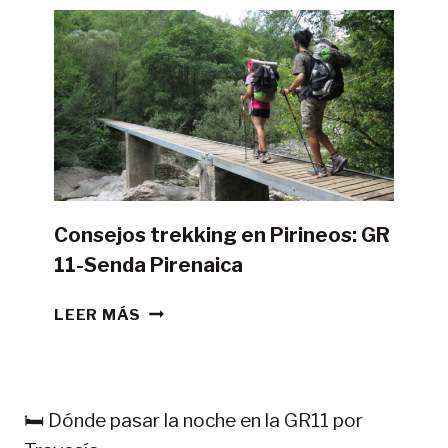
LA
GR11
CON
TIENDA
DE
CAMPAÑA?
Consejos trekking en Pirineos: GR
11-Senda Pirenaica
CONSEJOS
LEER MÁS
TREKKING
EN
PIRINEOS:
GR
🛏️ Dónde pasar la noche en la GR11 por
11-