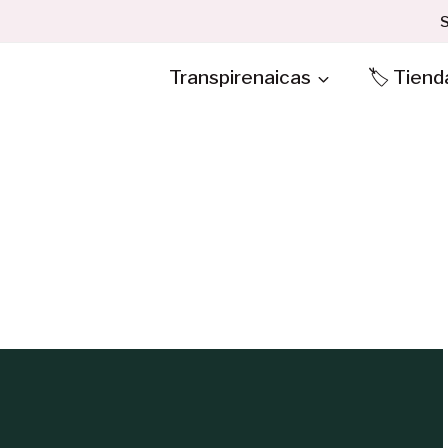
S
Transpirenaicas
🏷️ Tiend