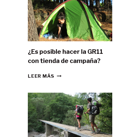
¿Es posible hacer la GR11
con tienda de campaña?
¿ES
LEER MÁS
POSIBLE
HACER
LA
GR11
CON
TIENDA
DE
CAMPAÑA?