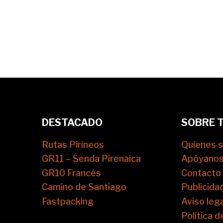
DESTACADO
SOBRE 
Rutas Pirineos
Quienes 
GR11 – Senda Pirenaica
Apóyano
GR10 Francés
Contacto
Camino de Santiago
Publicida
Fastpacking
Aviso lega
Política d