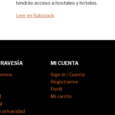
tendrás acceso a hostales y hoteles.
Leer en Substack
TRAVESÍA
MI CUENTA
somos
Sign In / Cuenta
s
Registrarme
Perfil
d
Mi carrito
l
e privacidad