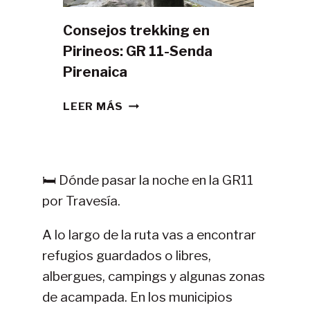
Consejos trekking en
Pirineos: GR 11-Senda
Pirenaica
CONSEJOS
LEER MÁS
TREKKING
EN
PIRINEOS:
GR
🛏️ Dónde pasar la noche en la GR11
11-
por Travesía.
SENDA
PIRENAICA
A lo largo de la ruta vas a encontrar
refugios guardados o libres,
albergues, campings y algunas zonas
de acampada. En los municipios