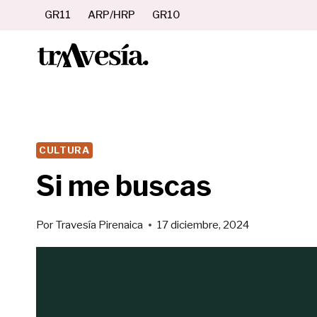
Saltar
GR11
ARP/HRP
GR10
al
contenido
CULTURA
Si me buscas
Por
Travesía Pirenaica
17 diciembre, 2024