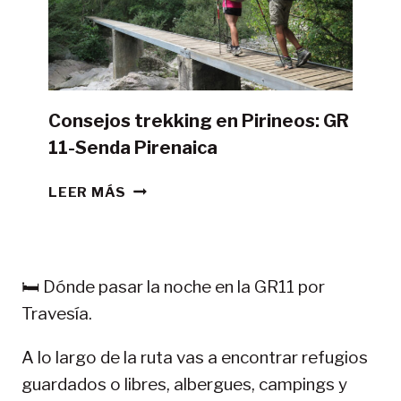
DE
CAMPAÑA?
Consejos trekking en Pirineos: GR
11-Senda Pirenaica
CONSEJOS
LEER MÁS
TREKKING
EN
PIRINEOS:
GR
🛏️ Dónde pasar la noche en la GR11 por
11-
Travesía.
SENDA
PIRENAICA
A lo largo de la ruta vas a encontrar refugios
guardados o libres, albergues, campings y