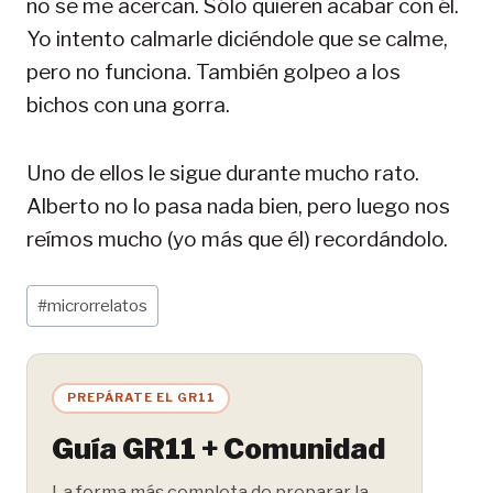
no se me acercan. Sólo quieren acabar con él.
Yo intento calmarle diciéndole que se calme,
pero no funciona. También golpeo a los
bichos con una gorra.
Uno de ellos le sigue durante mucho rato.
Alberto no lo pasa nada bien, pero luego nos
reímos mucho (yo más que él) recordándolo.
Etiquetas
#
microrrelatos
de
la
entrada:
PREPÁRATE EL GR11
Guía GR11 + Comunidad
La forma más completa de preparar la