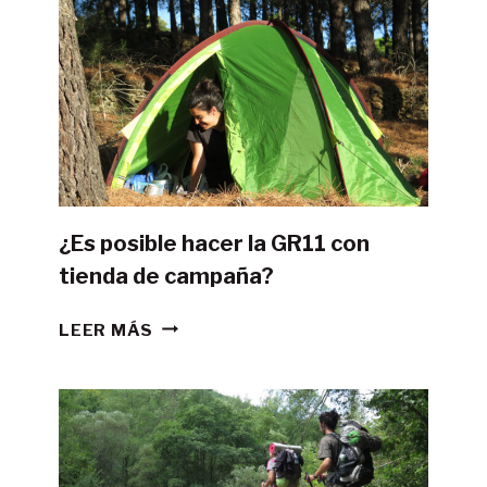
¿Es posible hacer la GR11 con
tienda de campaña?
¿ES
LEER MÁS
POSIBLE
HACER
LA
GR11
CON
TIENDA