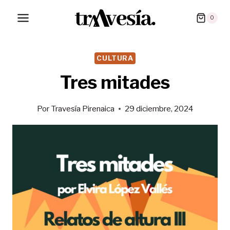
Saltar
0
al
contenido
CULTURA
Tres mitades
Por
Travesía Pirenaica
29 diciembre, 2024