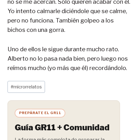
no se me acercan. Sólo quieren acabar con él.
Yo intento calmarle diciéndole que se calme,
pero no funciona. También golpeo a los
bichos con una gorra.
Uno de ellos le sigue durante mucho rato.
Alberto no lo pasa nada bien, pero luego nos
reímos mucho (yo más que él) recordándolo.
Etiquetas
#
microrrelatos
de
la
entrada:
PREPÁRATE EL GR11
Guía GR11 + Comunidad
La forma más completa de preparar la