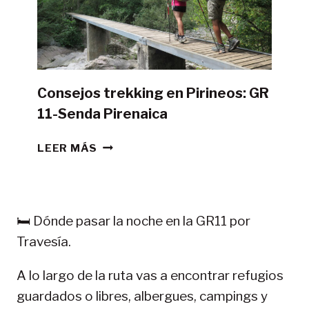
DE
CAMPAÑA?
Consejos trekking en Pirineos: GR
11-Senda Pirenaica
CONSEJOS
LEER MÁS
TREKKING
EN
PIRINEOS:
GR
🛏️ Dónde pasar la noche en la GR11 por
11-
Travesía.
SENDA
PIRENAICA
A lo largo de la ruta vas a encontrar refugios
guardados o libres, albergues, campings y