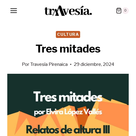
Saltar
0
al
contenido
CULTURA
Tres mitades
Por
Travesía Pirenaica
29 diciembre, 2024