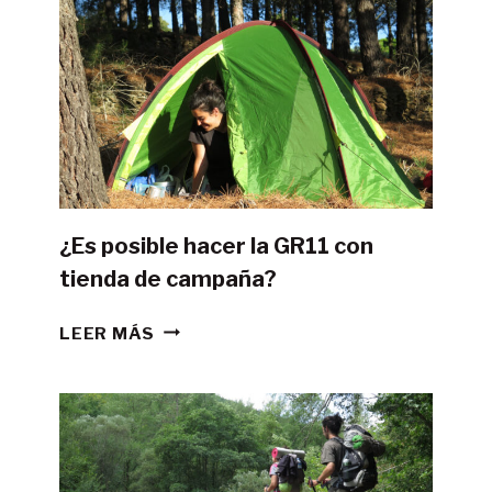
¿Es posible hacer la GR11 con
tienda de campaña?
¿ES
LEER MÁS
POSIBLE
HACER
LA
GR11
CON
TIENDA