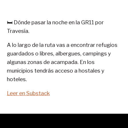
EN
PIRINEOS:
GR
🛏️ Dónde pasar la noche en la GR11 por
11-
Travesía.
SENDA
PIRENAICA
A lo largo de la ruta vas a encontrar refugios
guardados o libres, albergues, campings y
algunas zonas de acampada. En los
municipios tendrás acceso a hostales y
hoteles.
Leer en Substack