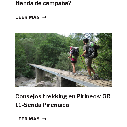
tienda de campaña?
¿ES
LEER MÁS
POSIBLE
HACER
LA
GR11
CON
TIENDA
DE
CAMPAÑA?
Consejos trekking en Pirineos: GR
11-Senda Pirenaica
CONSEJOS
LEER MÁS
TREKKING