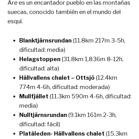
Åre es un encantador pueblo en las montañas
suecas, conocido también en el mundo del
esquí.
Blanktjärnsrundan
(11.8km 217m 3-5h,
dificultad: media)
Helagstoppen
(31.8km 1,836m 8-12h,
dificultad: alta)
Hållvallens chalet – Ottsjö
(12.4km
774m 4-6h, dificultad: moderada)
Mullfjället
(11.3km 590m 4-6h, dificultad:
media)
Nulltjärnsrundan
(9.1km 161m 2-3h,
dificultad: fácil)
Platåleden- Hållvallens chalet
(15.3km