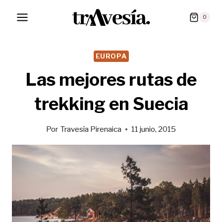
Saltar
0
al
contenido
EUROPA
Las mejores rutas de
trekking en Suecia
Por
Travesía Pirenaica
11 junio, 2015