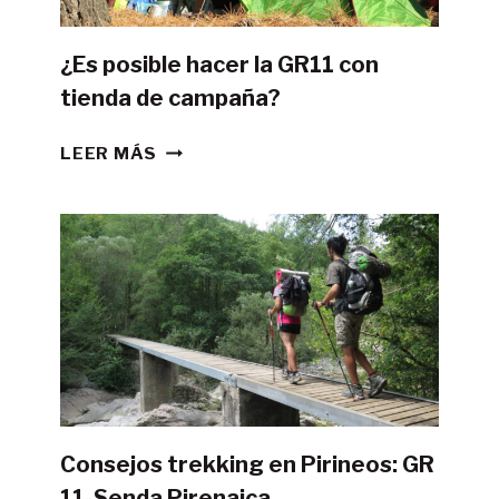
¿Es posible hacer la GR11 con
tienda de campaña?
¿ES
LEER MÁS
POSIBLE
HACER
LA
GR11
CON
TIENDA
DE
CAMPAÑA?
Consejos trekking en Pirineos: GR
11-Senda Pirenaica