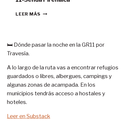
CONSEJOS
LEER MÁS
TREKKING
EN
PIRINEOS:
GR
🛏️ Dónde pasar la noche en la GR11 por
11-
Travesía.
SENDA
PIRENAICA
A lo largo de la ruta vas a encontrar refugios
guardados o libres, albergues, campings y
algunas zonas de acampada. En los
municipios tendrás acceso a hostales y
hoteles.
Leer en Substack