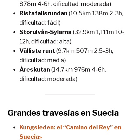
878m 4-6h, dificultad: moderada)
Ristafallsrundan
(10.5km 138m 2-3h,
dificultad: fácil)
Storulvån-Sylarna
(32.9km 1,111m 10-
12h, dificultad: alta)
Välliste runt
(9.7km 507m 2.5-3h,
dificultad: media)
Åreskutan
(14.7km 976m 4-6h,
dificultad: moderada)
Grandes travesías en Suecia
Kungsleden: el “Camino del Rey” en
Suecia»