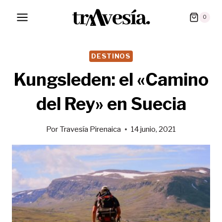
Saltar
0
al
contenido
DESTINOS
Kungsleden: el «Camino
del Rey» en Suecia
Por
Travesía Pirenaica
14 junio, 2021