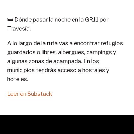
EN
PIRINEOS:
GR
🛏️ Dónde pasar la noche en la GR11 por
11-
Travesía.
SENDA
PIRENAICA
A lo largo de la ruta vas a encontrar refugios
guardados o libres, albergues, campings y
algunas zonas de acampada. En los
municipios tendrás acceso a hostales y
hoteles.
Leer en Substack