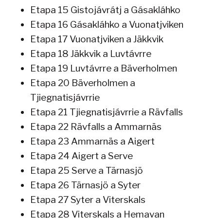
Etapa 15 Gistojávrátj a Gásakláhko
Etapa 16 Gásakláhko a Vuonatjviken
Etapa 17 Vuonatjviken a Jäkkvik
Etapa 18 Jäkkvik a Luvtávrre
Etapa 19 Luvtávrre a Bäverholmen
Etapa 20 Bäverholmen a
Tjiegnatisjávrrie
Etapa 21 Tjiegnatisjávrrie a Rävfalls
Etapa 22 Rävfalls a Ammarnäs
Etapa 23 Ammarnäs a Aigert
Etapa 24 Aigert a Serve
Etapa 25 Serve a Tärnasjö
Etapa 26 Tärnasjö a Syter
Etapa 27 Syter a Viterskals
Etapa 28 Viterskals a Hemavan