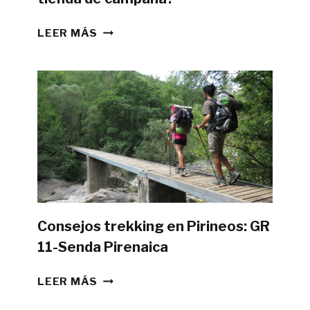
¿ES
LEER MÁS
POSIBLE
HACER
LA
GR11
CON
TIENDA
DE
CAMPAÑA?
Consejos trekking en Pirineos: GR
11-Senda Pirenaica
CONSEJOS
LEER MÁS
TREKKING