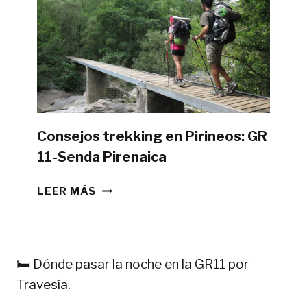
GR11
CON
TIENDA
DE
CAMPAÑA?
Consejos trekking en Pirineos: GR
11-Senda Pirenaica
CONSEJOS
LEER MÁS
TREKKING
EN
PIRINEOS:
GR
🛏️ Dónde pasar la noche en la GR11 por
11-
Travesía.
SENDA
PIRENAICA