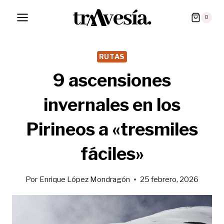
Saltar
0
al
contenido
RUTAS
9 ascensiones
invernales en los
Pirineos a «tresmiles
fáciles»
Por
Enrique López Mondragón
25 febrero, 2026