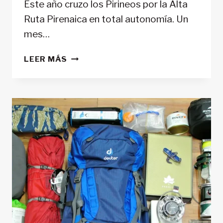
Este año cruzo los Pirineos por la Alta
Ruta Pirenaica en total autonomía. Un
mes…
UN
LEER MÁS
MES
CRUZANDO
LOS
PIRINEOS
EN
SOLITARIO:
TODO
LO
QUE
LLEVO
EN
LA
MOCHILA