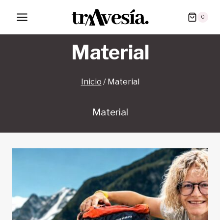
Saltar
0
al
contenido
Material
Inicio
/
Material
Material