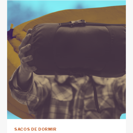
DE
TU
CALZADO
DE
MONTAÑA
SACOS DE DORMIR