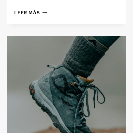
CÓMO
LEER MÁS
IMPERMEABILIZAR
TUS
BOTAS
DE
MONTAÑA:
MANTÉN
TUS
BOTAS
COMO
NUEVAS
Y
TUS
PIES
SECOS