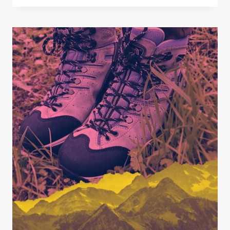
CONEXIÓN
SEGURA:
CÓMO
PROTEGER
TU
PRIVACIDAD
CUANDO
HACES
TREKKING
POR
EL
MUNDO