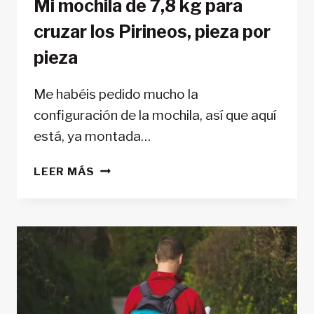
Mi mochila de 7,8 kg para
cruzar los Pirineos, pieza por
pieza
Me habéis pedido mucho la
configuración de la mochila, así que aquí
está, ya montada…
MI
LEER MÁS
MOCHILA
DE
7,8
KG
PARA
CRUZAR
LOS
PIRINEOS,