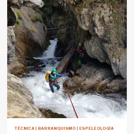
AMARÁS
(U
ODIARÁS)
USAR
UNA
FUNDA
VIVAC
EN
MONTAÑA
TÉCNICA
|
BARRANQUISMO
|
ESPELEOLOGÍA