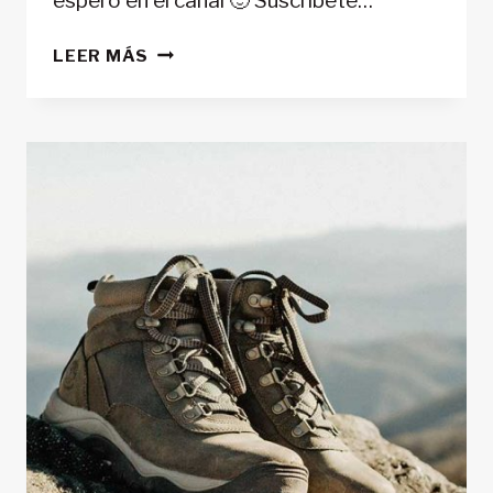
espero en el canal 🙂 Suscríbete…
PLUMÓN
LEER MÁS
VS
SINTÉTICO:
CÓMO
ELEGIR
EL
MEJOR
AISLAMIENTO
PARA
TU
TREKKING