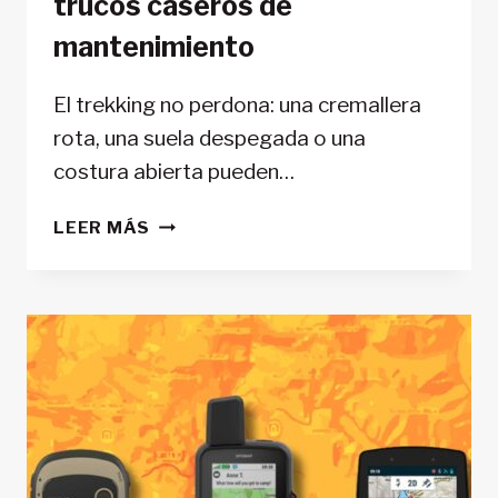
trucos caseros de
mantenimiento
El trekking no perdona: una cremallera
rota, una suela despegada o una
costura abierta pueden…
KIT
LEER MÁS
DE
SUPERVIVENCIA
PARA
TU
EQUIPO:
ARREGLOS
EN
RUTA
Y
TRUCOS