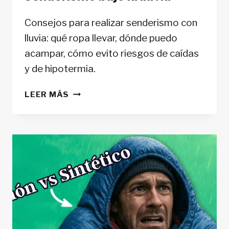
Consejos para realizar senderismo con
lluvia: qué ropa llevar, dónde puedo
acampar, cómo evito riesgos de caídas
y de hipotermia.
MANTENTE
LEER MÁS
SECO
EN
RUTA:
CONSEJOS
PARA
HACER
SENDERISMO
BAJO
LA
LLUVIA