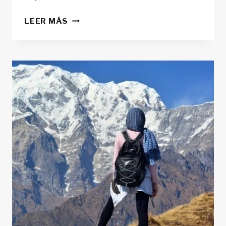
¿SACO
LEER MÁS
DE
DORMIR
EN
VERANO?
HAY
UNA
OPCIÓN
MEJOR
(Y
PESA
LA
MITAD)