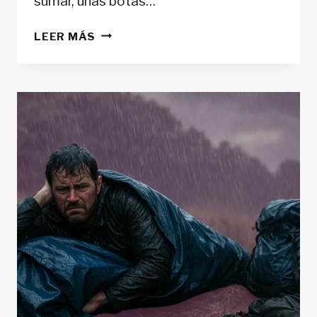
sumar, unas botas…
GUÍA
LEER MÁS
PARA
RENOVAR
TU
EQUIPAMIENTO
DE
MONTAÑA
DE
ALTA
GAMA
Y
PAGARLO
POCO
A
POCO