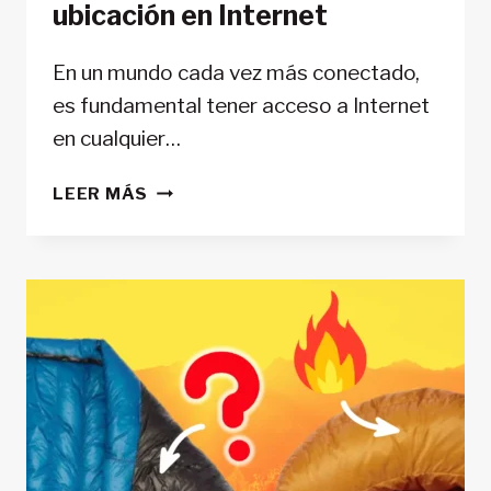
ubicación en Internet
En un mundo cada vez más conectado,
es fundamental tener acceso a Internet
en cualquier…
CONÉCTATE
LEER MÁS
EN
CUALQUIER
LUGAR
EN
TUS
RUTAS
TREKKING:
CONSEJOS
PARA
CAMBIAR
DE