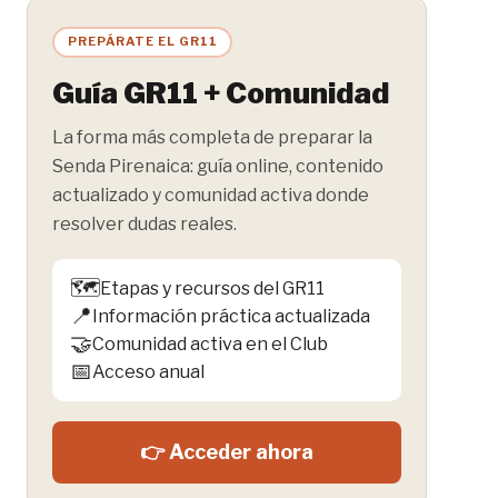
la
entrada:
PREPÁRATE EL GR11
Guía GR11 + Comunidad
La forma más completa de preparar la
Senda Pirenaica: guía online, contenido
actualizado y comunidad activa donde
resolver dudas reales.
🗺️
Etapas y recursos del GR11
📍
Información práctica actualizada
🤝
Comunidad activa en el Club
📅
Acceso anual
👉 Acceder ahora