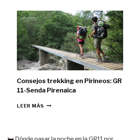
HACER
LA
GR11
CON
TIENDA
DE
CAMPAÑA?
Consejos trekking en Pirineos: GR
11-Senda Pirenaica
CONSEJOS
LEER MÁS
TREKKING
EN
PIRINEOS:
GR
🛏️ Dónde pasar la noche en la GR11 por