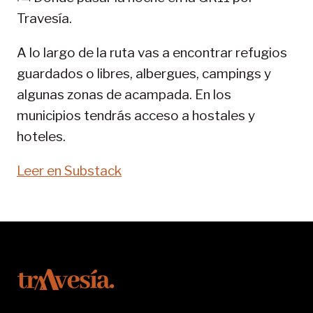
11-
Travesía.
SENDA
PIRENAICA
A lo largo de la ruta vas a encontrar refugios
guardados o libres, albergues, campings y
algunas zonas de acampada. En los
municipios tendrás acceso a hostales y
hoteles.
Leer en Substack