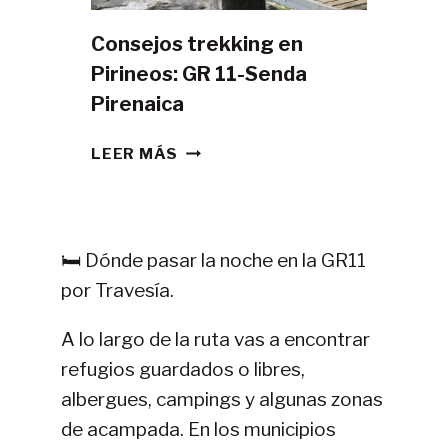
Consejos trekking en
Pirineos: GR 11-Senda
Pirenaica
CONSEJOS
LEER MÁS
TREKKING
EN
PIRINEOS:
GR
🛏️ Dónde pasar la noche en la GR11
11-
por Travesía.
SENDA
PIRENAICA
A lo largo de la ruta vas a encontrar
refugios guardados o libres,
albergues, campings y algunas zonas
de acampada. En los municipios