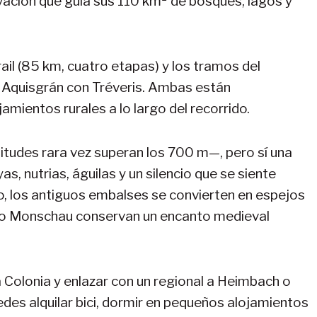
vación que guía sus 110 km² de bosques, lagos y
il (85 km, cuatro etapas) y los tramos del
ne Aquisgrán con Tréveris. Ambas están
mientos rurales a lo largo del recorrido.
itudes rara vez superan los 700 m—, pero sí una
s, nutrias, águilas y un silencio que se siente
o, los antiguos embalses se convierten en espejos
omo Monschau conservan un encanto medieval
a Colonia y enlazar con un regional a Heimbach o
edes alquilar bici, dormir en pequeños alojamientos