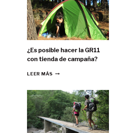
¿Es posible hacer la GR11
con tienda de campaña?
¿ES
LEER MÁS
POSIBLE
HACER
LA
GR11
CON
TIENDA
DE
CAMPAÑA?