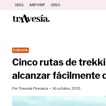
Saltar
GR11
ARP/HRP
GR10
al
contenido
EUROPA
Cinco rutas de trekk
alcanzar fácilmente 
Por
Travesía Pirenaica
16 octubre, 2025