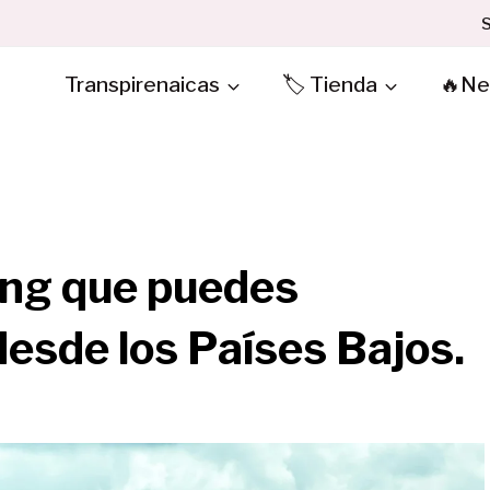
S
Transpirenaicas
🏷️ Tienda
🔥Ne
ing que puedes
desde los Países Bajos.