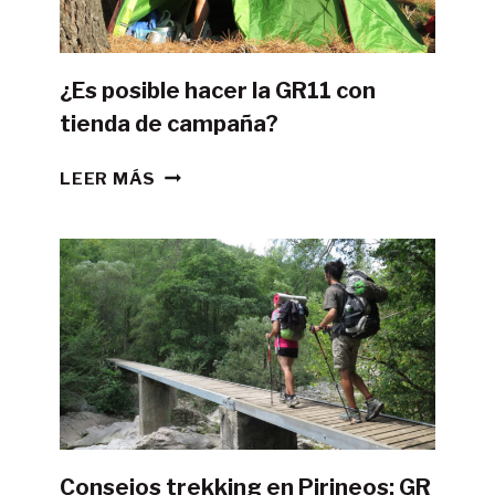
¿Es posible hacer la GR11 con
tienda de campaña?
¿ES
LEER MÁS
POSIBLE
HACER
LA
GR11
CON
TIENDA
DE
CAMPAÑA?
Consejos trekking en Pirineos: GR