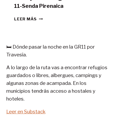
11-Senda Pirenaica
CONSEJOS
LEER MÁS
TREKKING
EN
PIRINEOS:
GR
🛏️ Dónde pasar la noche en la GR11 por
11-
Travesía.
SENDA
PIRENAICA
A lo largo de la ruta vas a encontrar refugios
guardados o libres, albergues, campings y
algunas zonas de acampada. En los
municipios tendrás acceso a hostales y
hoteles.
Leer en Substack