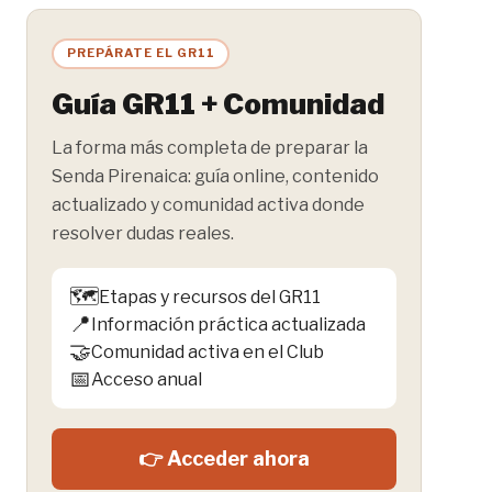
la
entrada:
PREPÁRATE EL GR11
Guía GR11 + Comunidad
La forma más completa de preparar la
Senda Pirenaica: guía online, contenido
actualizado y comunidad activa donde
resolver dudas reales.
🗺️
Etapas y recursos del GR11
📍
Información práctica actualizada
🤝
Comunidad activa en el Club
📅
Acceso anual
👉 Acceder ahora