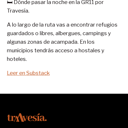
🛏️ Dónde pasar la noche en la GR11 por
11-
Travesía.
SENDA
PIRENAICA
A lo largo de la ruta vas a encontrar refugios
guardados o libres, albergues, campings y
algunas zonas de acampada. En los
municipios tendrás acceso a hostales y
hoteles.
Leer en Substack