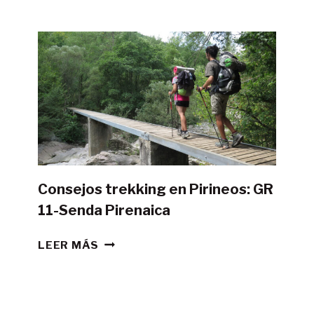
POSIBLE
HACER
LA
GR11
CON
TIENDA
DE
CAMPAÑA?
Consejos trekking en Pirineos: GR
11-Senda Pirenaica
CONSEJOS
LEER MÁS
TREKKING
EN
PIRINEOS:
GR