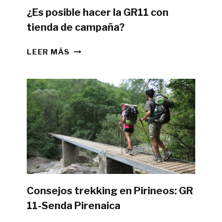
¿Es posible hacer la GR11 con
tienda de campaña?
¿ES
LEER MÁS
POSIBLE
HACER
LA
GR11
CON
TIENDA
DE
CAMPAÑA?
Consejos trekking en Pirineos: GR
11-Senda Pirenaica