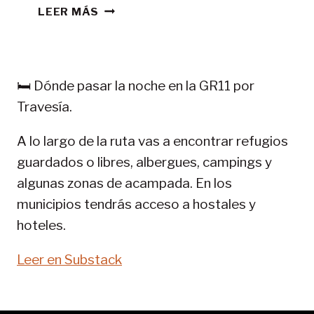
CONSEJOS
LEER MÁS
TREKKING
EN
PIRINEOS:
GR
🛏️ Dónde pasar la noche en la GR11 por
11-
Travesía.
SENDA
PIRENAICA
A lo largo de la ruta vas a encontrar refugios
guardados o libres, albergues, campings y
algunas zonas de acampada. En los
municipios tendrás acceso a hostales y
hoteles.
Leer en Substack