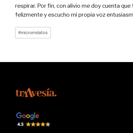
respirar. Por fin, con alivio me doy cuenta qu
felizmente y escucho mi propia voz entusias
Etiquetas
#
microrrelatos
de
la
entrada: