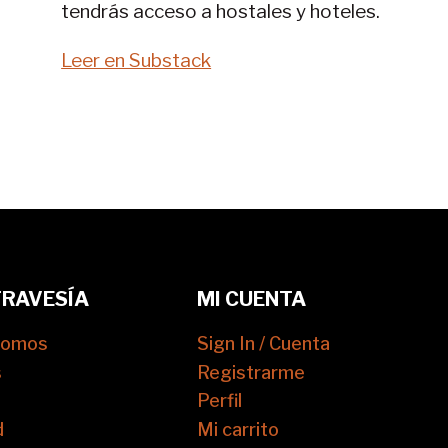
tendrás acceso a hostales y hoteles.
Leer en Substack
TRAVESÍA
MI CUENTA
somos
Sign In / Cuenta
s
Registrarme
Perfil
d
Mi carrito