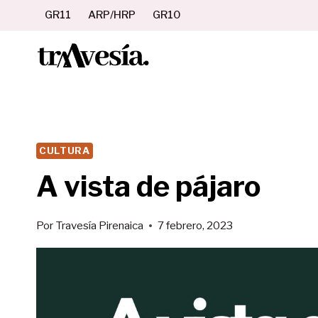
Saltar
GR11
ARP/HRP
GR10
al
contenido
CULTURA
A vista de pájaro
Por
Travesía Pirenaica
7 febrero, 2023