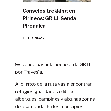
Consejos trekking en
Pirineos: GR 11-Senda
Pirenaica
CONSEJOS
LEER MÁS
TREKKING
EN
PIRINEOS:
GR
🛏️ Dónde pasar la noche en la GR11
11-
por Travesía.
SENDA
PIRENAICA
A lo largo de la ruta vas a encontrar
refugios guardados o libres,
albergues, campings y algunas zonas
de acampada. En los municipios