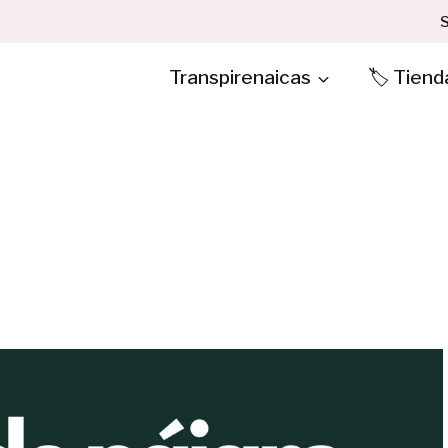
S
Transpirenaicas
🏷️ Tiend