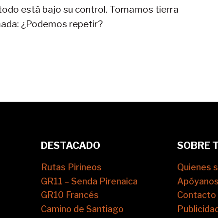
e todo está bajo su control. Tomamos tierra
mada: ¿Podemos repetir?
DESTACADO
SOBRE 
Rutas Pirineos
Quienes 
GR11 – Senda Pirenaica
Apóyano
GR10 Francés
Contacto
Camino de Santiago
Publicida