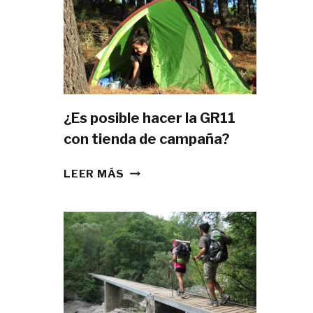
¿Es posible hacer la GR11
con tienda de campaña?
¿ES
LEER MÁS
POSIBLE
HACER
LA
GR11
CON
TIENDA
DE
CAMPAÑA?