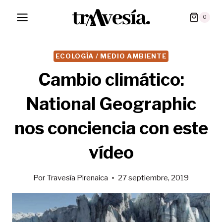
Saltar
0
al
contenido
ECOLOGÍA / MEDIO AMBIENTE
Cambio climático:
National Geographic
nos conciencia con este
vídeo
Por
Travesía Pirenaica
27 septiembre, 2019