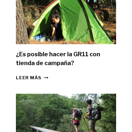
¿Es posible hacer la GR11 con
tienda de campaña?
¿ES
LEER MÁS
POSIBLE
HACER
LA
GR11
CON
TIENDA
DE