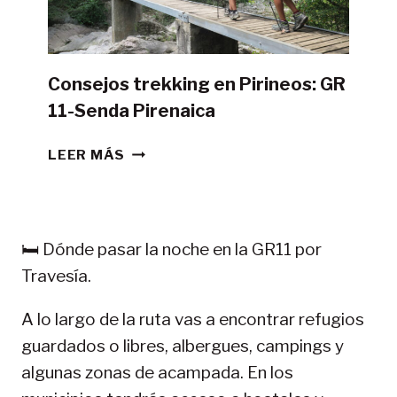
CAMPAÑA?
Consejos trekking en Pirineos: GR
11-Senda Pirenaica
CONSEJOS
LEER MÁS
TREKKING
EN
PIRINEOS:
GR
🛏️ Dónde pasar la noche en la GR11 por
11-
Travesía.
SENDA
PIRENAICA
A lo largo de la ruta vas a encontrar refugios
guardados o libres, albergues, campings y
algunas zonas de acampada. En los