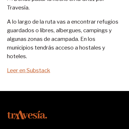
11-
Travesía.
SENDA
PIRENAICA
A lo largo de la ruta vas a encontrar refugios
guardados o libres, albergues, campings y
algunas zonas de acampada. En los
municipios tendrás acceso a hostales y
hoteles.
Leer en Substack