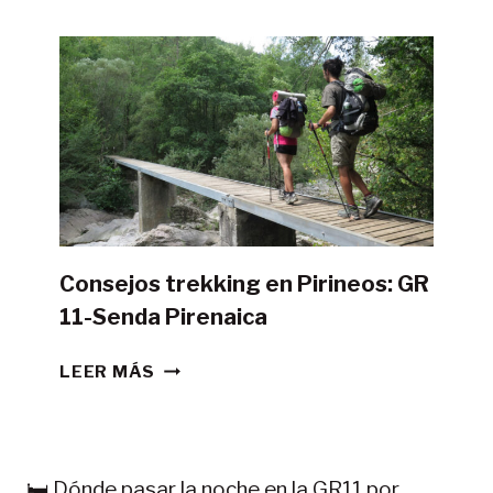
HACER
LA
GR11
CON
TIENDA
DE
CAMPAÑA?
Consejos trekking en Pirineos: GR
11-Senda Pirenaica
CONSEJOS
LEER MÁS
TREKKING
EN
PIRINEOS:
GR
🛏️ Dónde pasar la noche en la GR11 por