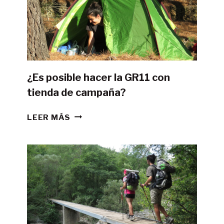
¿Es posible hacer la GR11 con
tienda de campaña?
¿ES
LEER MÁS
POSIBLE
HACER
LA
GR11
CON
TIENDA
DE
CAMPAÑA?