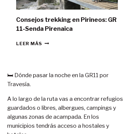
Consejos trekking en Pirineos: GR
11-Senda Pirenaica
CONSEJOS
LEER MÁS
TREKKING
EN
PIRINEOS:
GR
🛏️ Dónde pasar la noche en la GR11 por
11-
Travesía.
SENDA
PIRENAICA
A lo largo de la ruta vas a encontrar refugios
guardados o libres, albergues, campings y
algunas zonas de acampada. En los
municipios tendrás acceso a hostales y