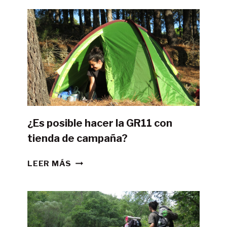
¿Es posible hacer la GR11 con
tienda de campaña?
¿ES
LEER MÁS
POSIBLE
HACER
LA
GR11
CON