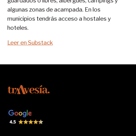
guardados o libres, albergues, campings y
algunas zonas de acampada. En los
municipios tendrás acceso a hostales y
hoteles.
Leer en Substack