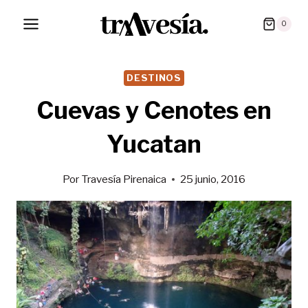
Saltar
0
al
contenido
DESTINOS
Cuevas y Cenotes en
Yucatan
Por
Travesía Pirenaica
25 junio, 2016