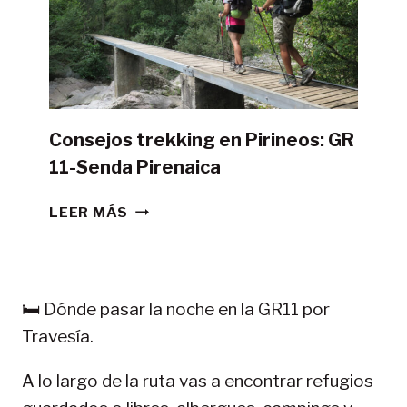
TIENDA
DE
CAMPAÑA?
Consejos trekking en Pirineos: GR
11-Senda Pirenaica
CONSEJOS
LEER MÁS
TREKKING
EN
PIRINEOS:
GR
🛏️ Dónde pasar la noche en la GR11 por
11-
Travesía.
SENDA
PIRENAICA
A lo largo de la ruta vas a encontrar refugios