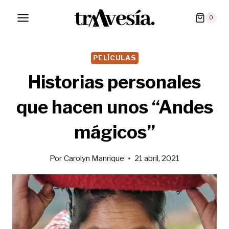
Saltar
0
al
contenido
PELÍCULAS
Historias personales
que hacen unos “Andes
mágicos”
Por
Carolyn Manrique
21 abril, 2021