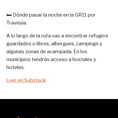
PIRINEOS:
GR
🛏️ Dónde pasar la noche en la GR11 por
11-
Travesía.
SENDA
PIRENAICA
A lo largo de la ruta vas a encontrar refugios
guardados o libres, albergues, campings y
algunas zonas de acampada. En los
municipios tendrás acceso a hostales y
hoteles.
Leer en Substack