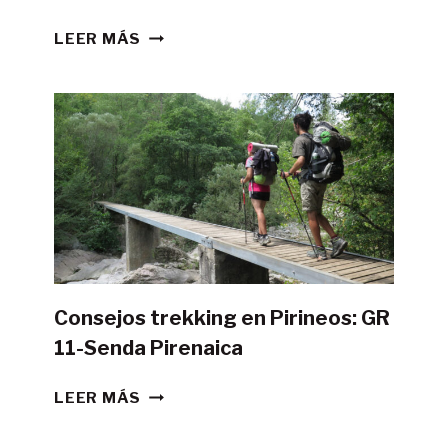
¿ES
LEER MÁS
POSIBLE
HACER
LA
GR11
CON
TIENDA
DE
CAMPAÑA?
Consejos trekking en Pirineos: GR
11-Senda Pirenaica
CONSEJOS
LEER MÁS
TREKKING
EN