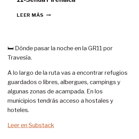
CONSEJOS
LEER MÁS
TREKKING
EN
PIRINEOS:
GR
🛏️ Dónde pasar la noche en la GR11 por
11-
Travesía.
SENDA
PIRENAICA
A lo largo de la ruta vas a encontrar refugios
guardados o libres, albergues, campings y
algunas zonas de acampada. En los
municipios tendrás acceso a hostales y
hoteles.
Leer en Substack