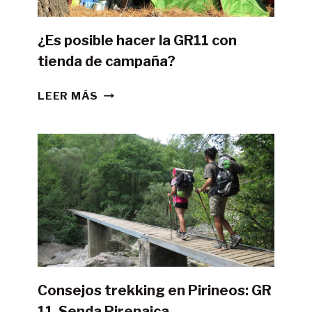
¿Es posible hacer la GR11 con
tienda de campaña?
¿ES
LEER MÁS
POSIBLE
HACER
LA
GR11
CON
TIENDA
DE
CAMPAÑA?
Consejos trekking en Pirineos: GR
11-Senda Pirenaica