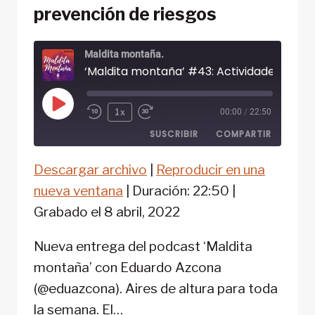
prevención de riesgos
Maldita montaña.
Reproducir
1x
00:00
/
22:50
episodio
SUSCRIBIR
COMPARTIR
Descargar archivo
|
Reproducir en una
COMPARTIR
FEED RSS
nueva ventana
|
Duración: 22:50
|
ENLACE
Grabado el 8 abril, 2022
INCRUSTAR
Nueva entrega del podcast ‘Maldita
montaña’ con Eduardo Azcona
(@eduazcona). Aires de altura para toda
la semana. El…