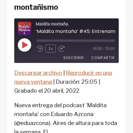
montañismo
Maldita montaña.
Reproducir
1x
00:00
/
25:05
episodio
SUSCRIBIR
COMPARTIR
Descargar archivo
|
Reproducir en una
COMPARTIR
FEED RSS
nueva ventana
|
Duración: 25:05
|
ENLACE
Grabado el 20 abril, 2022
INCRUSTAR
Nueva entrega del podcast ‘Maldita
montaña’ con Eduardo Azcona
(@eduazcona). Aires de altura para toda
la semana. El…