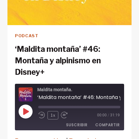
PODCAST
‘Maldita montaña’ #46:
Montaña y alpinismo en
Disney+
Maldita montaña.
‘Maldita mo
Reproducir
1x
00:00
/
31:19
episodio
SUSCRIBIR
COMPARTIR