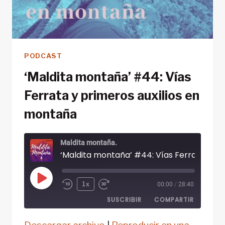
PODCAST
‘Maldita montaña’ #44: Vías
Ferrata y primeros auxilios en
montaña
Maldita montaña.
‘Maldita monta
Reproducir
1x
00:00
/
28:40
episodio
SUSCRIBIR
COMPARTIR