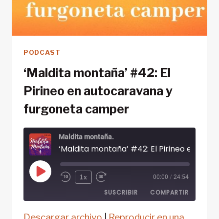
PODCAST
‘Maldita montaña’ #42: El
Pirineo en autocaravana y
furgoneta camper
Maldita montaña.
Reproducir
1x
00:00
/
24:54
episodio
SUSCRIBIR
COMPARTIR
Descargar archivo
|
Reproducir en una