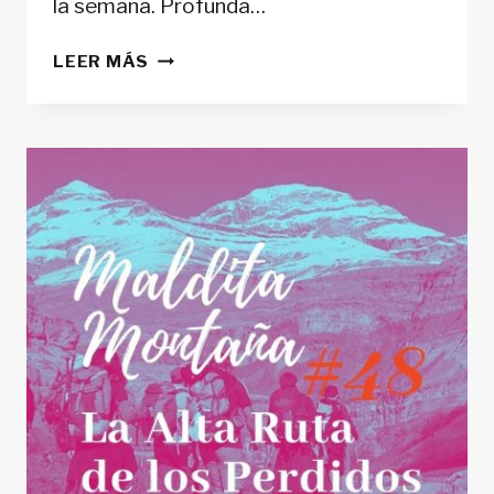
la semana. Profunda…
‘MALDITA
LEER MÁS
MONTAÑA’
#49:
CONQUISTANDO
EL
MANASLU
INVERNAL:
ASÍ
FUE
LA
CIMA
DE
ALEX
TXIKON
Y
SU
EQUIPO