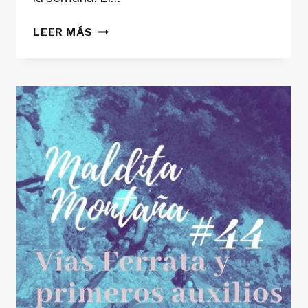
‘MALDITA
LEER MÁS
MONTAÑA’
#45:
ENTRENAMIENTO
ADECUADO
PARA
LA
PRÁCTICA
DEL
MONTAÑISMO