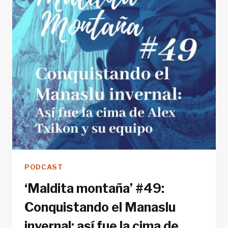
EL
VIVAC,
¿UN
DERECHO
O
UN
PROBLEMA
PÚBLICO?
PODCAST
‘Maldita montaña’ #49:
Conquistando el Manaslu
invernal: así fue la cima de