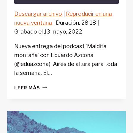
Descargar archivo
|
Reproducir en una
COMPARTIR
FEED RSS
nueva ventana
|
Duración: 28:18
|
ENLACE
Grabado el 13 mayo, 2022
INCRUSTAR
Nueva entrega del podcast ‘Maldita
montaña’ con Eduardo Azcona
(@eduazcona). Aires de altura para toda
la semana. El…
‘MALDITA
LEER MÁS
MONTAÑA’
#48:
LA
ALTA
RUTA
DE