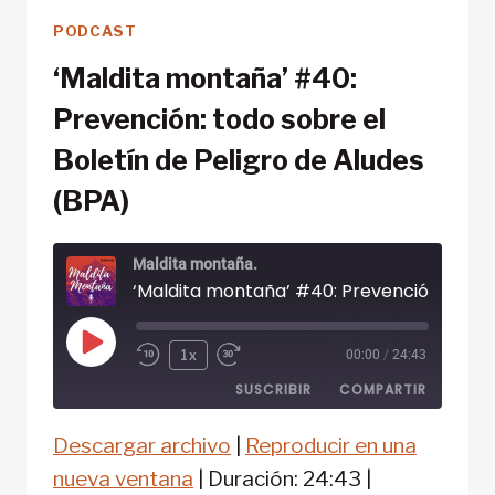
PODCAST
‘Maldita montaña’ #40:
Prevención: todo sobre el
Boletín de Peligro de Aludes
(BPA)
Maldita montaña.
Reproducir
1x
00:00
/
24:43
episodio
SUSCRIBIR
COMPARTIR
Descargar archivo
|
Reproducir en una
COMPARTIR
FEED RSS
nueva ventana
|
Duración: 24:43
|