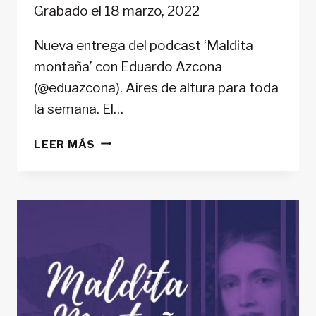
ENLACE
Grabado el 18 marzo, 2022
INCRUSTAR
Nueva entrega del podcast ‘Maldita
montaña’ con Eduardo Azcona
(@eduazcona). Aires de altura para toda
la semana. El…
‘MALDITA
LEER MÁS
MONTAÑA’
#40:
PREVENCIÓN:
TODO
SOBRE
EL
BOLETÍN
DE
PELIGRO
DE