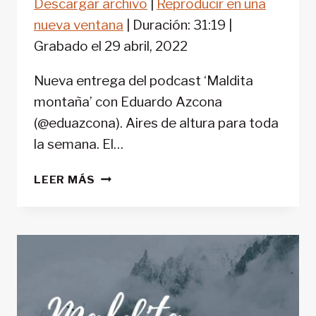
Descargar archivo
|
Reproducir en una
COMPARTIR
FEED RSS
nueva ventana
|
Duración: 31:19
|
ENLACE
Grabado el 29 abril, 2022
INCRUSTAR
Nueva entrega del podcast ‘Maldita
montaña’ con Eduardo Azcona
(@eduazcona). Aires de altura para toda
la semana. El…
‘MALDITA
LEER MÁS
MONTAÑA’
#46:
MONTAÑA
Y
ALPINISMO
EN
DISNEY+