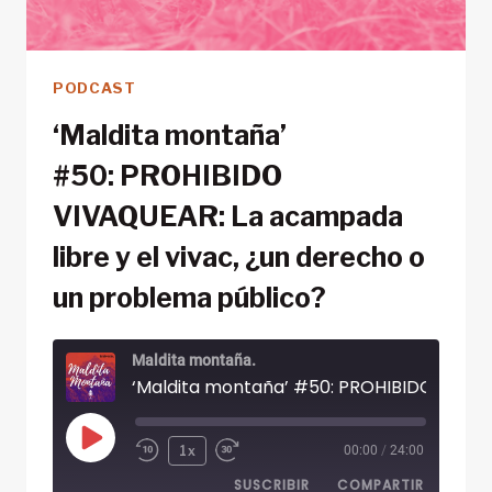
PODCAST
‘Maldita montaña’
#50: PROHIBIDO
VIVAQUEAR: La acampada
libre y el vivac, ¿un derecho o
un problema público?
Maldita montaña.
Reproducir
1x
00:00
/
24:00
episodio
SUSCRIBIR
COMPARTIR