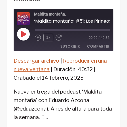
Maldita montaña.
Reproducir
1x
00:00
/
40:32
episodio
SUSCRIBIR
COMPARTIR
Descargar archivo
|
Reproducir en una
COMPARTIR
FEED RSS
nueva ventana
|
Duración: 40:32
|
ENLACE
Grabado el 14 febrero, 2023
INCRUSTAR
Nueva entrega del podcast ‘Maldita
montaña’ con Eduardo Azcona
(@eduazcona). Aires de altura para toda
la semana. El…