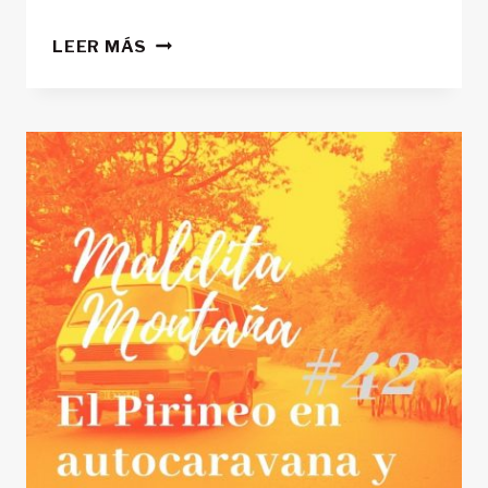
‘MALDITA
LEER MÁS
MONTAÑA’
#43:
ACTIVIDADES
COLECTIVAS
EN
MONTAÑA:
SEGURIDAD
Y
PREVENCIÓN
DE
RIESGOS