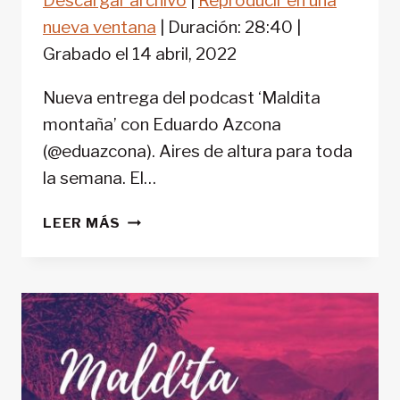
Descargar archivo
|
Reproducir en una
COMPARTIR
FEED RSS
nueva ventana
|
Duración: 28:40
|
ENLACE
Grabado el 14 abril, 2022
INCRUSTAR
Nueva entrega del podcast ‘Maldita
montaña’ con Eduardo Azcona
(@eduazcona). Aires de altura para toda
la semana. El…
‘MALDITA
LEER MÁS
MONTAÑA’
#44:
VÍAS
FERRATA
Y
PRIMEROS
AUXILIOS
EN