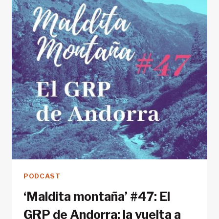
LOS
PERDIDOS:
UN
TREKKING
DE
ALTURA
EN
LOS
PIRINEOS
PODCAST
‘Maldita montaña’ #47: El
GRP de Andorra: la vuelta a