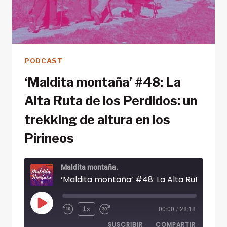
PODCAST
‘Maldita montaña’ #48: La
Alta Ruta de los Perdidos: un
trekking de altura en los
Pirineos
Maldita montaña.
Reproducir
1x
00:00
/
28:18
episodio
SUSCRIBIR
COMPARTIR