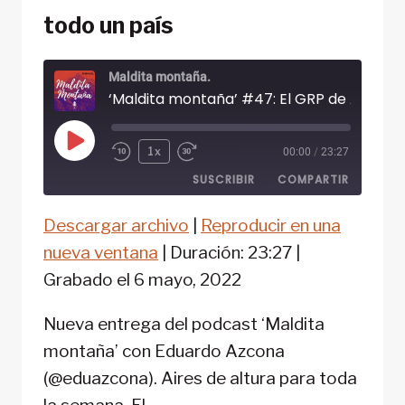
todo un país
Maldita montaña.
Reproducir
1x
00:00
/
23:27
episodio
SUSCRIBIR
COMPARTIR
Descargar archivo
|
Reproducir en una
COMPARTIR
FEED RSS
nueva ventana
|
Duración: 23:27
|
ENLACE
Grabado el 6 mayo, 2022
INCRUSTAR
Nueva entrega del podcast ‘Maldita
montaña’ con Eduardo Azcona
(@eduazcona). Aires de altura para toda