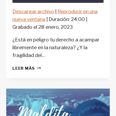
Descargar archivo
|
Reproducir en una
COMPARTIR
FEED RSS
nueva ventana
|
Duración: 24:00
|
ENLACE
Grabado el 28 enero, 2023
INCRUSTAR
¿Está en peligro tu derecho a acampar
libremente en la naturaleza? ¿Y la
fragilidad del…
‘MALDITA
LEER MÁS
MONTAÑA’
#50: PROHIBIDO
VIVAQUEAR:
LA
ACAMPADA
LIBRE
Y