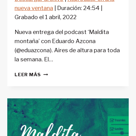
COMPARTIR
FEED RSS
nueva ventana
|
Duración: 24:54
|
ENLACE
Grabado el 1 abril, 2022
INCRUSTAR
Nueva entrega del podcast ‘Maldita
montaña’ con Eduardo Azcona
(@eduazcona). Aires de altura para toda
la semana. El…
‘MALDITA
LEER MÁS
MONTAÑA’
#42:
EL
PIRINEO
EN
AUTOCARAVANA
Y
FURGONETA