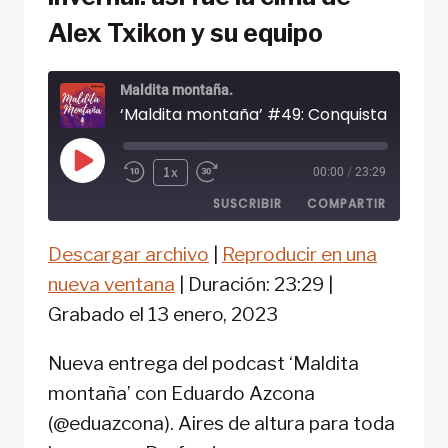
Alex Txikon y su equipo
Maldita montaña.
Reproducir
1x
00:00
/
23:29
episodio
SUSCRIBIR
COMPARTIR
Descargar archivo
|
Reproducir en una
COMPARTIR
FEED RSS
nueva ventana
|
Duración: 23:29
|
ENLACE
Grabado el 13 enero, 2023
INCRUSTAR
Nueva entrega del podcast ‘Maldita
montaña’ con Eduardo Azcona
(@eduazcona). Aires de altura para toda