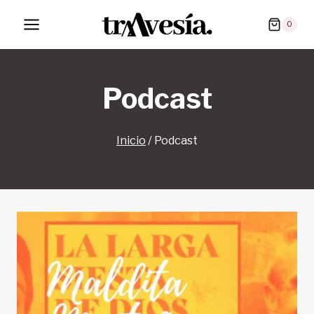
Saltar
0
al
contenido
Podcast
Inicio
/
Podcast