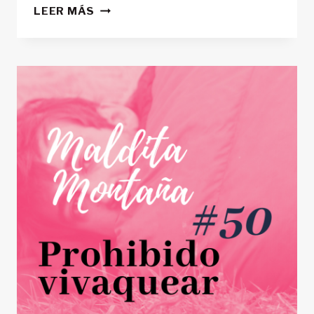
‘MALDITA
LEER MÁS
MONTAÑA’
#51: LOS
PIRINEOS,
LA
LÍNEA
DE
SALVACIÓN
DURANTE
LA
SEGUNDA
GUERRA
MUNDIAL