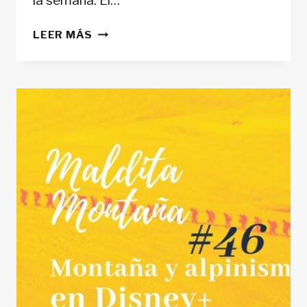
la semana. El…
‘MALDITA
LEER MÁS
MONTAÑA’
#47:
EL
GRP
DE
ANDORRA:
LA
VUELTA
A
TODO
UN
PAÍS