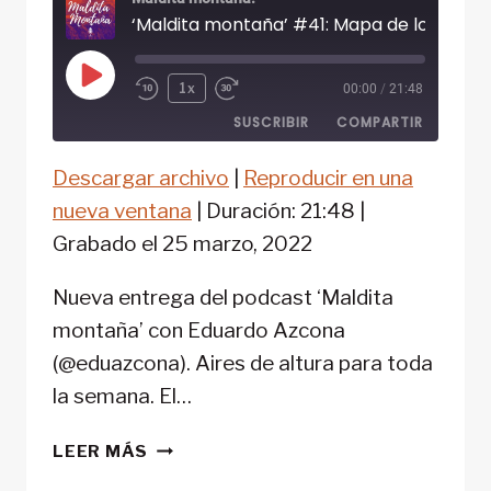
Reproducir
1x
00:00
/
21:48
episodio
SUSCRIBIR
COMPARTIR
Descargar archivo
|
Reproducir en una
COMPARTIR
FEED RSS
nueva ventana
|
Duración: 21:48
|
ENLACE
Grabado el 25 marzo, 2022
INCRUSTAR
Nueva entrega del podcast ‘Maldita
montaña’ con Eduardo Azcona
(@eduazcona). Aires de altura para toda
la semana. El…
‘MALDITA
LEER MÁS
MONTAÑA’