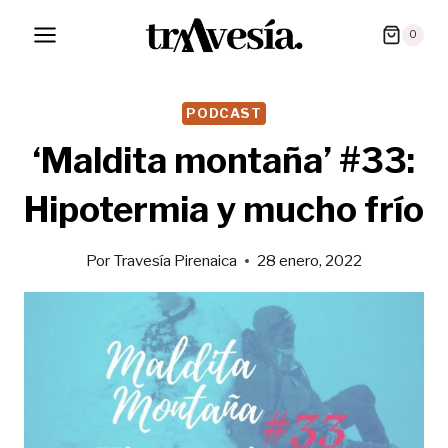
Saltar
0
al
contenido
PODCAST
‘Maldita montaña’ #33:
Hipotermia y mucho frío
Por
Travesía Pirenaica
28 enero, 2022