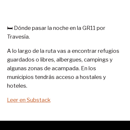
TREKKING
EN
PIRINEOS:
GR
🛏️ Dónde pasar la noche en la GR11 por
11-
Travesía.
SENDA
PIRENAICA
A lo largo de la ruta vas a encontrar refugios
guardados o libres, albergues, campings y
algunas zonas de acampada. En los
municipios tendrás acceso a hostales y
hoteles.
Leer en Substack