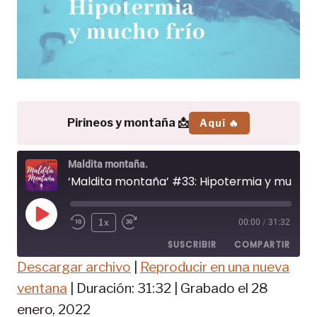
Pirineos y montaña 📩
Aquí 🔥
Maldita montaña.
‘Maldita montaña’ #33: Hipotermia y mucho frío
R
1x
00:00
/
31:32
e
SUSCRIBIR
COMPARTIR
p
Descargar archivo
|
Reproducir en una nueva
r
COMPAR
o
ventana
|
Duración: 31:32
|
Grabado el 28
TIR
FEED RSS
d
enero, 2022
u
ENLACE