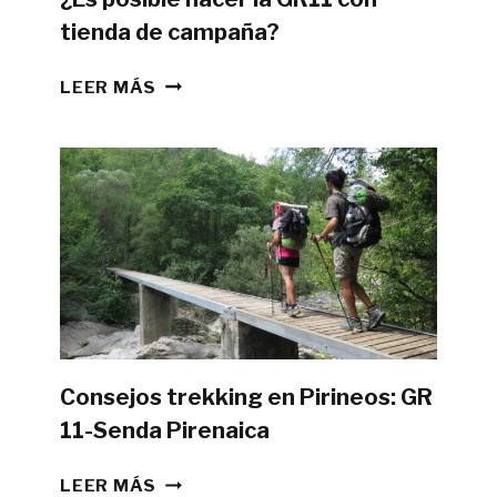
tienda de campaña?
¿ES
LEER MÁS
POSIBLE
HACER
LA
GR11
CON
TIENDA
DE
CAMPAÑA?
Consejos trekking en Pirineos: GR
11-Senda Pirenaica
CONSEJOS
LEER MÁS