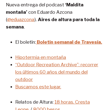
Nueva entrega del podcast
‘Maldita
c
INCRUST
i
montaña’
con Eduardo Azcona
AR
r
(
@eduazcona
).
Aires de altura para toda la
e
p
semana
.
i
s
El boletín:
Boletín semanal de Travesía.
o
d
i
Hipotermia en montaña
o
“Outdoor Recreation Archive”: recorrer
los últimos 60 años del mundo del
outdoor
Buscamos este lugar.
Relatos de Altura:
18 horas. Cresta
Leone
. /
8000 besos