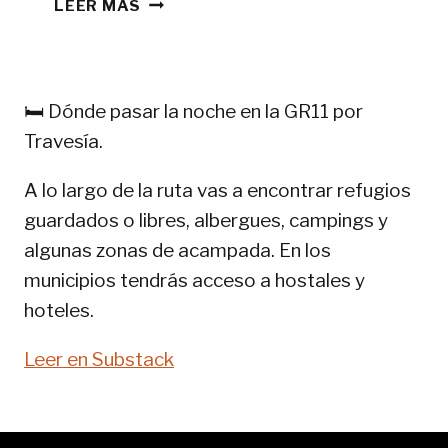
CONSEJOS
LEER MÁS
TREKKING
EN
PIRINEOS:
GR
🛏️ Dónde pasar la noche en la GR11 por
11-
Travesía.
SENDA
PIRENAICA
A lo largo de la ruta vas a encontrar refugios
guardados o libres, albergues, campings y
algunas zonas de acampada. En los
municipios tendrás acceso a hostales y
hoteles.
Leer en Substack