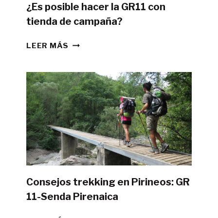
¿Es posible hacer la GR11 con
tienda de campaña?
¿ES
LEER MÁS
POSIBLE
HACER
LA
GR11
CON
TIENDA
DE
CAMPAÑA?
Consejos trekking en Pirineos: GR
11-Senda Pirenaica