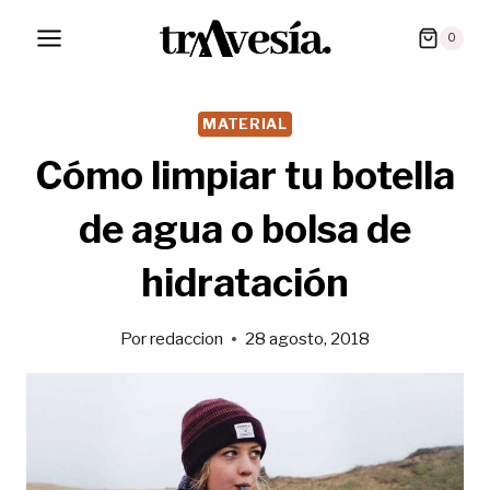
Saltar
0
al
contenido
MATERIAL
Cómo limpiar tu botella
de agua o bolsa de
hidratación
Por
redaccion
28 agosto, 2018