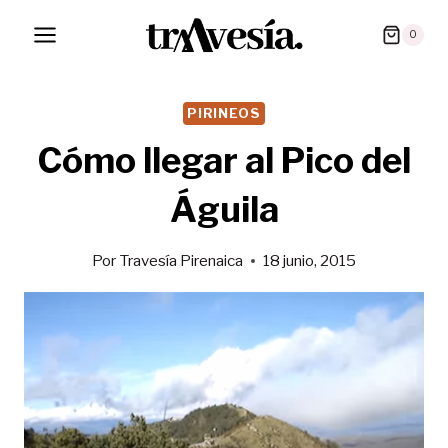
Saltar
0
al
contenido
PIRINEOS
Cómo llegar al Pico del
Águila
Por
Travesía Pirenaica
18 junio, 2015