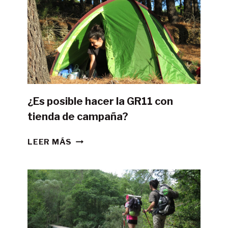
¿Es posible hacer la GR11 con
tienda de campaña?
¿ES
LEER MÁS
POSIBLE
HACER
LA
GR11
CON
TIENDA
DE