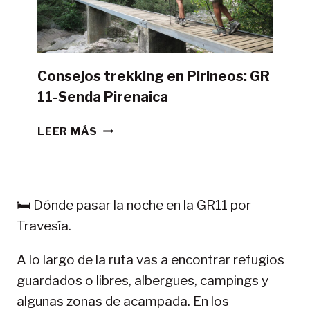
CAMPAÑA?
Consejos trekking en Pirineos: GR
11-Senda Pirenaica
CONSEJOS
LEER MÁS
TREKKING
EN
PIRINEOS:
GR
🛏️ Dónde pasar la noche en la GR11 por
11-
Travesía.
SENDA
PIRENAICA
A lo largo de la ruta vas a encontrar refugios
guardados o libres, albergues, campings y
algunas zonas de acampada. En los