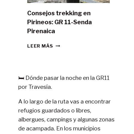
Consejos trekking en
Pirineos: GR 11-Senda
Pirenaica
CONSEJOS
LEER MÁS
TREKKING
EN
PIRINEOS:
GR
🛏️ Dónde pasar la noche en la GR11
11-
por Travesía.
SENDA
PIRENAICA
A lo largo de la ruta vas a encontrar
refugios guardados o libres,
albergues, campings y algunas zonas
de acampada. En los municipios