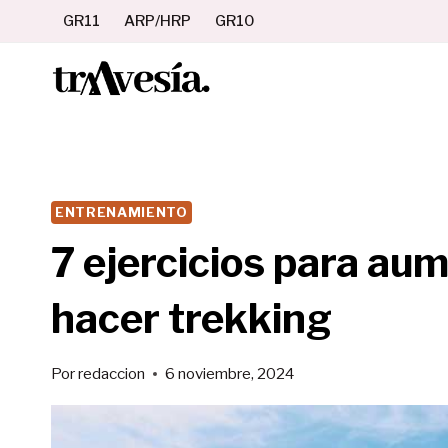
Saltar
GR11
ARP/HRP
GR10
al
contenido
ENTRENAMIENTO
7 ejercicios para aum
hacer trekking
Por
redaccion
6 noviembre, 2024