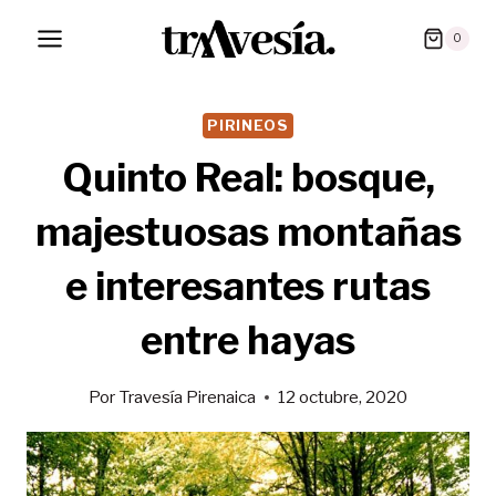
Saltar
0
al
contenido
PIRINEOS
Quinto Real: bosque,
majestuosas montañas
e interesantes rutas
entre hayas
Por
Travesía Pirenaica
12 octubre, 2020