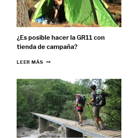
¿Es posible hacer la GR11 con
tienda de campaña?
¿ES
LEER MÁS
POSIBLE
HACER
LA
GR11
CON
TIENDA
DE
CAMPAÑA?