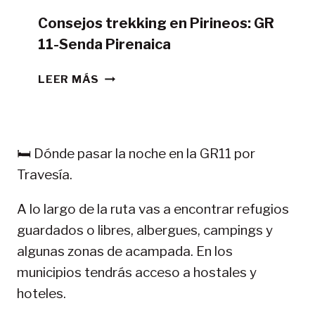
Consejos trekking en Pirineos: GR
11-Senda Pirenaica
CONSEJOS
LEER MÁS
TREKKING
EN
PIRINEOS:
GR
🛏️ Dónde pasar la noche en la GR11 por
11-
Travesía.
SENDA
PIRENAICA
A lo largo de la ruta vas a encontrar refugios
guardados o libres, albergues, campings y
algunas zonas de acampada. En los
municipios tendrás acceso a hostales y
hoteles.