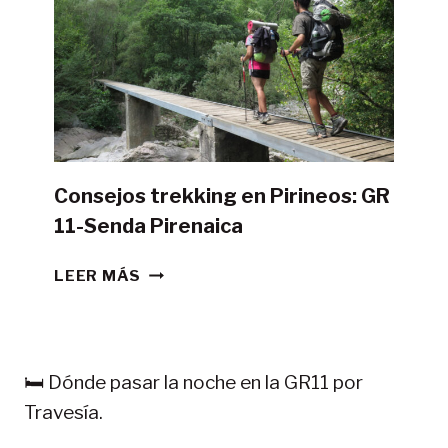
GR11
CON
TIENDA
DE
CAMPAÑA?
Consejos trekking en Pirineos: GR
11-Senda Pirenaica
CONSEJOS
LEER MÁS
TREKKING
EN
PIRINEOS:
GR
🛏️ Dónde pasar la noche en la GR11 por
11-
Travesía.
SENDA
PIRENAICA