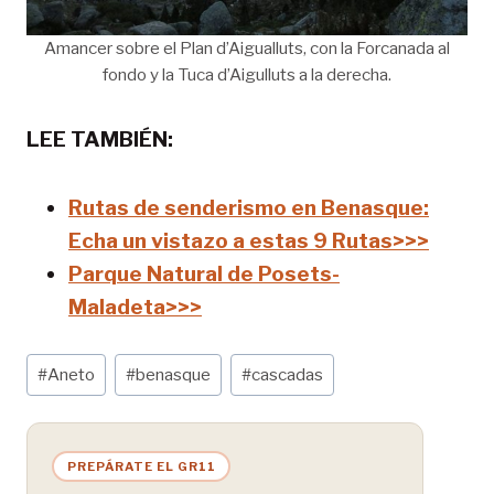
Amancer sobre el Plan d’Aigualluts, con la Forcanada al
fondo y la Tuca d’Aigulluts a la derecha.
LEE TAMBIÉN:
Rutas de senderismo en Benasque:
Echa un vistazo a estas 9 Rutas>>>
Parque Natural de Posets-
Maladeta>>>
Etiquetas
#
Aneto
#
benasque
#
cascadas
de
la
entrada:
PREPÁRATE EL GR11