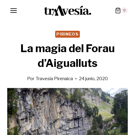
Saltar
0
al
contenido
PIRINEOS
La magia del Forau
d’Aigualluts
Por
Travesía Pirenaica
24 junio, 2020