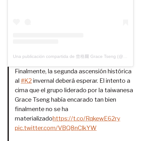
Una publicación compartida de 曾格爾 Grace Tseng (@gracetseng_taiwan)
Finalmente, la segunda ascensión histórica
al
#K2
invernal deberá esperar. El intento a
cima que el grupo liderado por la taiwanesa
Grace Tseng había encarado tan bien
finalmente no se ha
materializado
https://t.co/RqkewE62ry
pic.twitter.com/VBQ8nClkYW