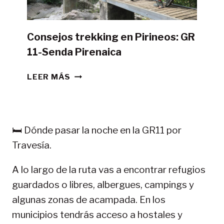
Consejos trekking en Pirineos: GR
11-Senda Pirenaica
CONSEJOS
LEER MÁS
TREKKING
EN
PIRINEOS:
GR
🛏️ Dónde pasar la noche en la GR11 por
11-
Travesía.
SENDA
PIRENAICA
A lo largo de la ruta vas a encontrar refugios
guardados o libres, albergues, campings y
algunas zonas de acampada. En los
municipios tendrás acceso a hostales y