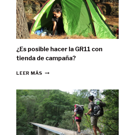
¿Es posible hacer la GR11 con
tienda de campaña?
¿ES
LEER MÁS
POSIBLE
HACER
LA
GR11
CON
TIENDA
DE
CAMPAÑA?