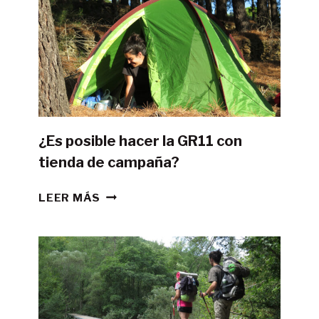
¿Es posible hacer la GR11 con
tienda de campaña?
¿ES
LEER MÁS
POSIBLE
HACER
LA
GR11
CON
TIENDA
DE