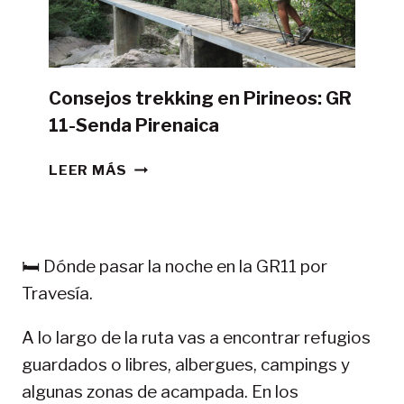
CAMPAÑA?
Consejos trekking en Pirineos: GR
11-Senda Pirenaica
CONSEJOS
LEER MÁS
TREKKING
EN
PIRINEOS:
GR
🛏️ Dónde pasar la noche en la GR11 por
11-
Travesía.
SENDA
PIRENAICA
A lo largo de la ruta vas a encontrar refugios
guardados o libres, albergues, campings y
algunas zonas de acampada. En los