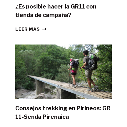
¿Es posible hacer la GR11 con
tienda de campaña?
¿ES
LEER MÁS
POSIBLE
HACER
LA
GR11
CON
TIENDA
DE
CAMPAÑA?
Consejos trekking en Pirineos: GR
11-Senda Pirenaica