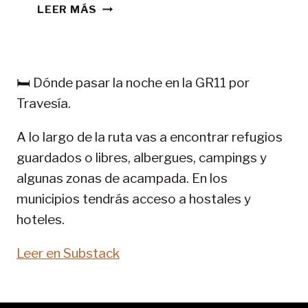
CONSEJOS
LEER MÁS
TREKKING
EN
PIRINEOS:
GR
🛏️ Dónde pasar la noche en la GR11 por
11-
Travesía.
SENDA
PIRENAICA
A lo largo de la ruta vas a encontrar refugios
guardados o libres, albergues, campings y
algunas zonas de acampada. En los
municipios tendrás acceso a hostales y
hoteles.
Leer en Substack