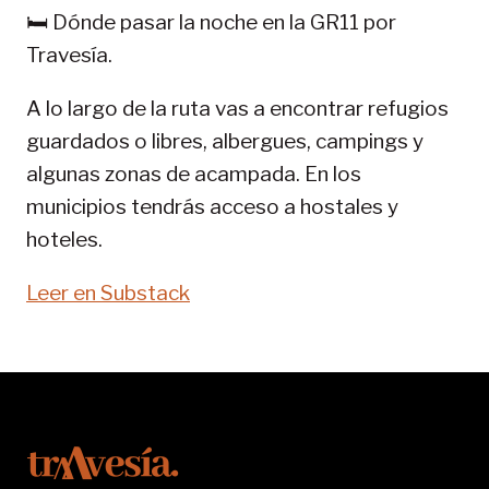
GR
🛏️ Dónde pasar la noche en la GR11 por
11-
Travesía.
SENDA
PIRENAICA
A lo largo de la ruta vas a encontrar refugios
guardados o libres, albergues, campings y
algunas zonas de acampada. En los
municipios tendrás acceso a hostales y
hoteles.
Leer en Substack