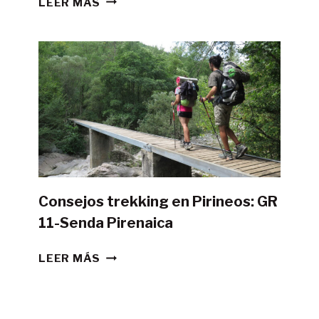
LEER MÁS
POSIBLE
HACER
LA
GR11
CON
TIENDA
DE
CAMPAÑA?
Consejos trekking en Pirineos: GR
11-Senda Pirenaica
CONSEJOS
LEER MÁS
TREKKING
EN
PIRINEOS: