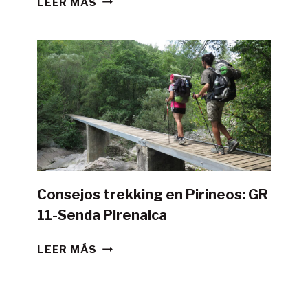
LEER MÁS
POSIBLE
HACER
LA
GR11
CON
TIENDA
DE
CAMPAÑA?
Consejos trekking en Pirineos: GR
11-Senda Pirenaica
CONSEJOS
LEER MÁS
TREKKING
EN
PIRINEOS: