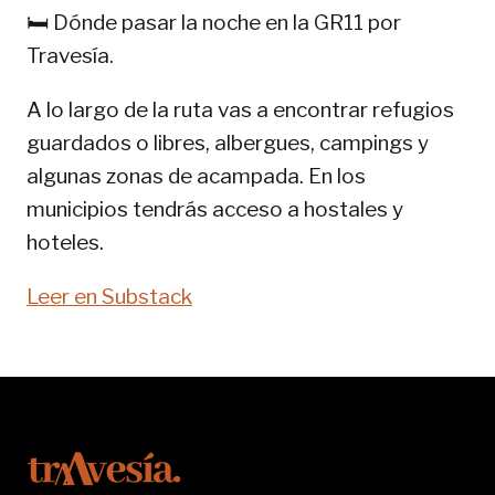
GR
🛏️ Dónde pasar la noche en la GR11 por
11-
Travesía.
SENDA
PIRENAICA
A lo largo de la ruta vas a encontrar refugios
guardados o libres, albergues, campings y
algunas zonas de acampada. En los
municipios tendrás acceso a hostales y
hoteles.
Leer en Substack