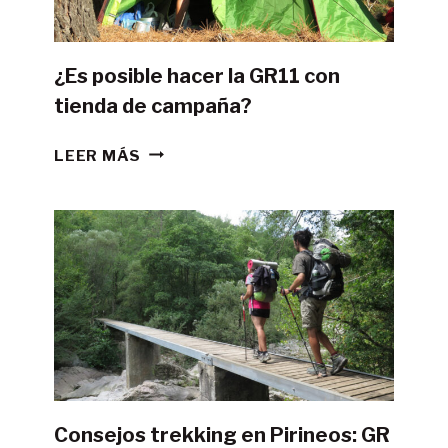
¿Es posible hacer la GR11 con
tienda de campaña?
¿ES
LEER MÁS
POSIBLE
HACER
LA
GR11
CON
TIENDA
DE
CAMPAÑA?
Consejos trekking en Pirineos: GR