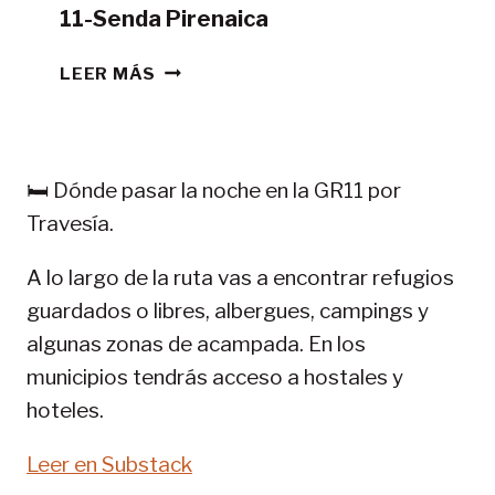
11-Senda Pirenaica
CONSEJOS
LEER MÁS
TREKKING
EN
PIRINEOS:
GR
🛏️ Dónde pasar la noche en la GR11 por
11-
Travesía.
SENDA
PIRENAICA
A lo largo de la ruta vas a encontrar refugios
guardados o libres, albergues, campings y
algunas zonas de acampada. En los
municipios tendrás acceso a hostales y
hoteles.
Leer en Substack