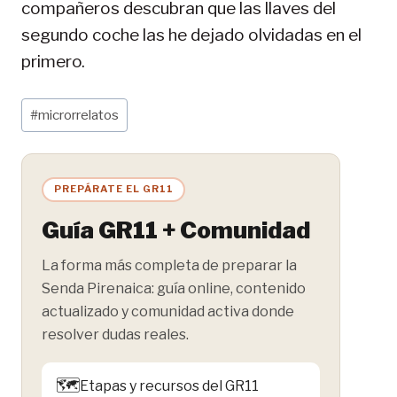
compañeros descubran que las llaves del
segundo coche las he dejado olvidadas en el
primero.
Etiquetas
#
microrrelatos
de
la
entrada:
PREPÁRATE EL GR11
Guía GR11 + Comunidad
La forma más completa de preparar la
Senda Pirenaica: guía online, contenido
actualizado y comunidad activa donde
resolver dudas reales.
🗺️
Etapas y recursos del GR11