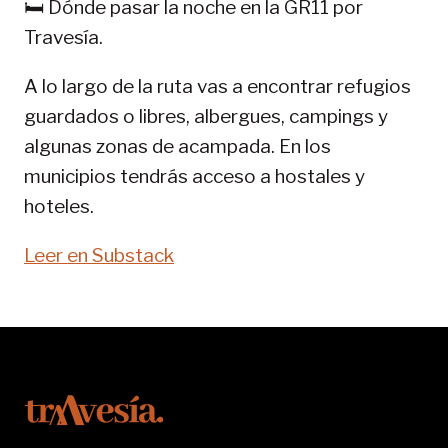
🛏️ Dónde pasar la noche en la GR11 por
11-
Travesía.
SENDA
PIRENAICA
A lo largo de la ruta vas a encontrar refugios
guardados o libres, albergues, campings y
algunas zonas de acampada. En los
municipios tendrás acceso a hostales y
hoteles.
Leer en Substack