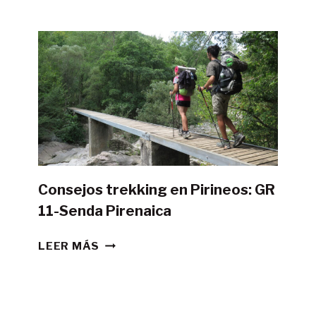
POSIBLE
HACER
LA
GR11
CON
TIENDA
DE
CAMPAÑA?
Consejos trekking en Pirineos: GR
11-Senda Pirenaica
CONSEJOS
LEER MÁS
TREKKING
EN
PIRINEOS:
GR